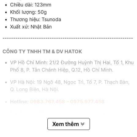
Chiều dài: 123mm
Khối lượng: 50g
Thương hiệu: Tsunoda
Xuất xứ: Nhật Bản
-------------------------------------------------------------
CÔNG TY TNHH TM & DV HATOK
VP Hồ Chí Minh: 21/2 Đường Huỳnh Thị Hai, Tổ 1, Khu
Phố 8, P. Tân Chánh Hiệp, Q.12, Hồ Chí Minh.
VP Hà Nội: 19 Ngõ 48, Ngọc Trì, Tổ 7, P. Thạch Bàn,
Q. Long Biên, Hà Nội.
Hotline:
0983.767.458 – 0975.977.458
Email:
hatok2012@gmail.com – sales@hatok.vn
Xem thêm