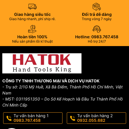
Giao hàng siêu tốc
Đổi trả dễ dàng
Giao hàng nhanh, phí ship rẻ.
Trong vòng 7 ngày
Hoàn tiền 100%
Hotline: 0983.767.458
Nếu sản phẩm lỗi kĩ thuật
Hỗ trợ 24/7
CÔNG TY TNHH THƯƠNG MẠI VÀ DỊCH VỤ HATOK
- Trụ sở: 2/1G Mỹ Huề, Xã Bà Điểm, Thành Phố Hồ Chí Minh, Việt
Nam
- MST: 0311951350 – Do Sở Kế Hoạch Và Đầu Tư Thành Phố Hồ
Chí Minh Cấp
Tư vấn bán hàng 1
Tư vấn bán hàng 2
0983.767.458
0932.055.682