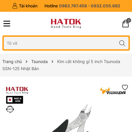
Tài khoản
Hotline
0983.767.458 - 0932.055.682
0
Trang chủ
Tsunoda
Kìm cắt không gỉ 5 inch Tsunoda
SSN-125 Nhật Bản