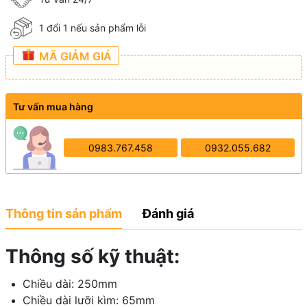
1 đổi 1 nếu sản phẩm lỗi
MÃ GIẢM GIÁ
Tư vấn mua hàng
0983.767.458
0932.055.682
Thông tin sản phẩm
Đánh giá
Thông số kỹ thuật:
Chiều dài: 250mm
Chiều dài lưỡi kìm: 65mm