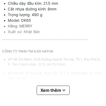
Chiều dày đầu kìm: 21.5 mm
Cắt nhựa đường kính: 8mm
Trọng lượng: 490 g
Model: DK65
Hãng: MERRY
Xuất xứ: Nhật Bản
-------------------------------------------------------------
CÔNG TY TNHH TM & DV HATOK
VP Hồ Chí Minh: 21/2 Đường Huỳnh Thị Hai, Tổ 1, Khu Phố 8,
P. Tân Chánh Hiệp, Q.12, Hồ Chí Minh.
VP Hà Nội: 19 Ngõ 48, Ngọc Trì, Tổ 7, P. Thạch Bàn, Q. Long
Biên, Hà Nội.
Hotline:
0983.767.458 – 0975.977.458
Xem thêm
Email:
hatok2012@gmail.com – sales@hatok.vn