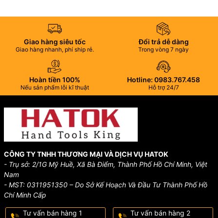
Giao hàng siêu tốc
Đổi trả dễ dàng
Giao hàng nhanh, phí ship rẻ.
Trong vòng 7 ngày
Hoàn tiền 100%
Hotline: 0983.767.458
Nếu sản phẩm lỗi kĩ thuật
Hỗ trợ 24/7
CÔNG TY TNHH THƯƠNG MẠI VÀ DỊCH VỤ HATOK
- Trụ sở: 2/1G Mỹ Huề, Xã Bà Điểm, Thành Phố Hồ Chí Minh, Việt
Nam
- MST: 0311951350 – Do Sở Kế Hoạch Và Đầu Tư Thành Phố Hồ
Chí Minh Cấp
Tư vấn bán hàng 1
Tư vấn bán hàng 2