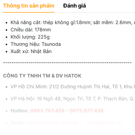
Thông tin sản phẩm
Đánh giá
Khả năng cắt: thép không gỉ:1.8mm; sắt mềm: 2.6mm,
Chiều dài: 178mm
Khối lượng: 225g
Thương hiệu: Tsunoda
Xuất xứ: Nhật Bản
-------------------------------------------------------------
CÔNG TY TNHH TM & DV HATOK
VP Hồ Chí Minh: 21/2 Đường Huỳnh Thị Hai, Tổ 1, Khu P
VP Hà Nội: 19 Ngõ 48, Ngọc Trì, Tổ 7, P. Thạch Bàn, Q.
Hotline:
0983.767.458 – 0975.977.458
Email:
hatok2012@gmail.com – sales@hatok.vn