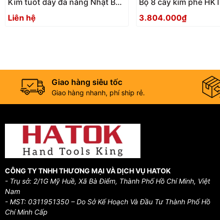
Kìm tuốt dây đa năng Nhật Bản
Bộ 8 cây kìm phe HK
Tsunoda MWS-200
Nhật Bản
Liên hệ
3.804.000₫
Giao hàng siêu tốc
Giao hàng nhanh, phí ship rẻ.
CÔNG TY TNHH THƯƠNG MẠI VÀ DỊCH VỤ HATOK
- Trụ sở: 2/1G Mỹ Huề, Xã Bà Điểm, Thành Phố Hồ Chí Minh, Việt
Nam
- MST: 0311951350 – Do Sở Kế Hoạch Và Đầu Tư Thành Phố Hồ
Chí Minh Cấp