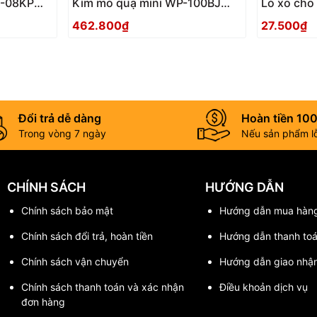
T-08KP
Kìm mỏ quạ mini WP-100BJ
Lò xo cho
Tsunoda Nhật Bản
462.800₫
27.500₫
Đổi trả dễ dàng
Hoàn tiền 10
Trong vòng 7 ngày
Nếu sản phẩm lỗi
CHÍNH SÁCH
HƯỚNG DẪN
Chính sách bảo mật
Hướng dẫn mua hàn
Chính sách đổi trả, hoàn tiền
Hướng dẫn thanh to
Chính sách vận chuyển
Hướng dẫn giao nhậ
Chính sách thanh toán và xác nhận
Điều khoản dịch vụ
đơn hàng