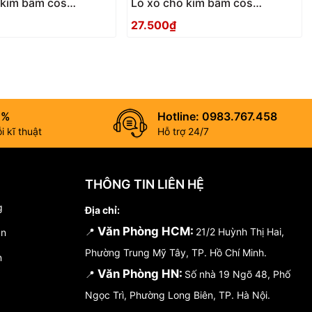
 kìm bấm cos
Lò xo cho kìm bấm cos
TSUNODA TP-S1
TSUNODA TP-S
27.500₫
0%
Hotline: 0983.767.458
 kĩ thuật
Hỗ trợ 24/7
THÔNG TIN LIÊN HỆ
g
Địa chỉ:
Văn Phòng HCM:
📍
21/2 Huỳnh Thị Hai,
án
Phường Trung Mỹ Tây, TP. Hồ Chí Minh.
n
Văn Phòng HN:
📍
Số nhà 19 Ngõ 48, Phố
Ngọc Trì, Phường Long Biên, TP. Hà Nội.