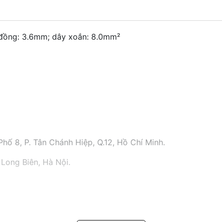
 đồng: 3.6mm; dây xoắn: 8.0mm²
hố 8, P. Tân Chánh Hiệp, Q.12, Hồ Chí Minh.
 Long Biên, Hà Nội.