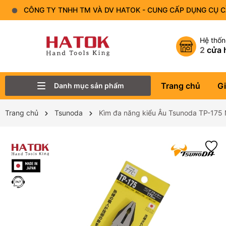
CÔNG TY TNHH TM VÀ DV HATOK - CUNG CẤP DỤNG CỤ 
Hệ thố
2
cửa 
Trang chủ
Gi
Danh mục sản phẩm
Thiết Bị Đo - Dụng cụ đo
Lục Giác
Tô Vít - Mũi Vít
Bộ Dụng Cụ
Đầu Tuýp (Đầu Khẩu)
Tay Vặn
Mỏ Lết
Cờ Lê
Trang chủ
Tsunoda
Kìm đa năng kiểu Âu Tsunoda TP-175