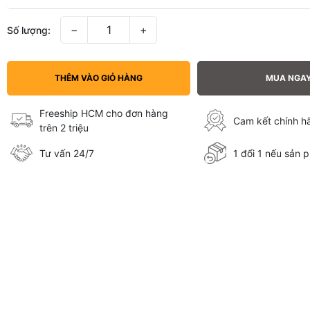
−
+
Số lượng:
THÊM VÀO GIỎ HÀNG
MUA NGA
Freeship HCM cho đơn hàng
Cam kết chính 
trên 2 triệu
Tư vấn 24/7
1 đổi 1 nếu sản p