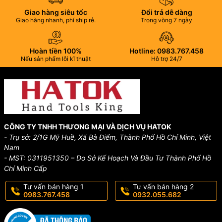
Giao hàng siêu tốc
Đổi trả dễ dàng
Giao hàng nhanh, phí ship rẻ.
Trong vòng 7 ngày
Hoàn tiền 100%
Hotline: 0983.767.458
Nếu sản phẩm lỗi kĩ thuật
Hỗ trợ 24/7
CÔNG TY TNHH THƯƠNG MẠI VÀ DỊCH VỤ HATOK
- Trụ sở: 2/1G Mỹ Huề, Xã Bà Điểm, Thành Phố Hồ Chí Minh, Việt
Nam
- MST: 0311951350 – Do Sở Kế Hoạch Và Đầu Tư Thành Phố Hồ
Chí Minh Cấp
Tư vấn bán hàng 1
Tư vấn bán hàng 2
0983.767.458
0932.055.682