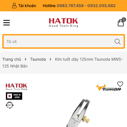
Tài khoản
Hotline
0983.767.458 - 0932.055.682
0
Trang chủ
Tsunoda
Kìm tuốt dây 125mm Tsunoda MWS-
125 Nhật Bản