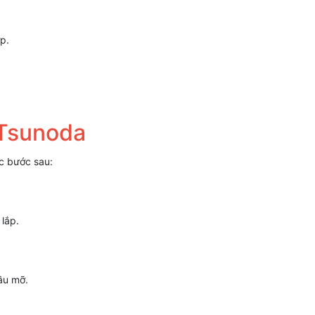
p.
 Tsunoda
ác bước sau:
 lắp.
ầu mỡ.