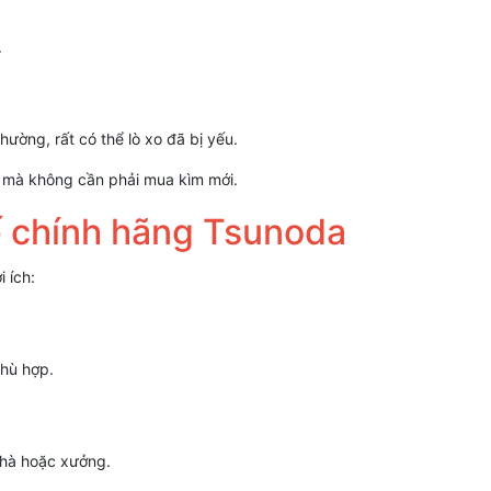
.
ường, rất có thể lò xo đã bị yếu.
mà không cần phải mua kìm mới.
hế chính hãng Tsunoda
i ích:
phù hợp.
 nhà hoặc xưởng.