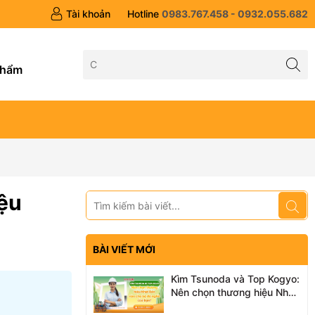
Tài khoản
Hotline
0983.767.458 - 0932.055.682
g
phẩm
iệu
BÀI VIẾT MỚI
Kìm Tsunoda và Top Kogyo:
Nên chọn thương hiệu Nhật
Bản nào cho bộ đồ nghề