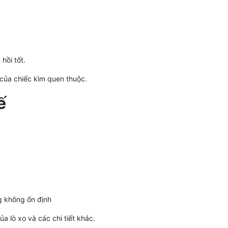
hồi tốt.
 của chiếc kìm quen thuộc.
ế
g không ổn định
a lò xo và các chi tiết khác.