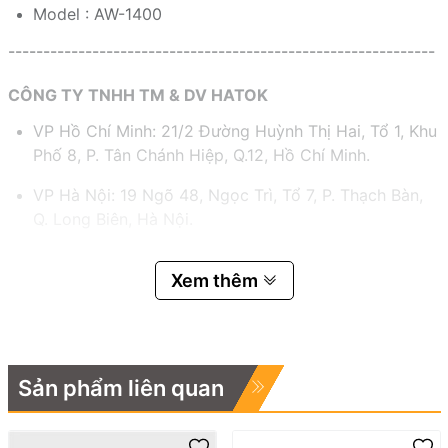
Model : AW-1400
-------------------------------------------------------------
CÔNG TY TNHH TM & DV HATOK
VP Hồ Chí Minh: 21/2 Đường Huỳnh Thị Hai, Tổ 1, Khu
Phố 8, P. Tân Chánh Hiệp, Q.12, Hồ Chí Minh.
VP Hà Nội: 19 Ngõ 48, Ngọc Trì, Tổ 7, P. Thạch Bàn,
Q. Long Biên, Hà Nội.
Hotline:
0983.767.458 – 0932.055.682
Xem thêm
Email:
hatok2012@gmail.com – lucnv@hatok.vn
Sản phẩm liên quan