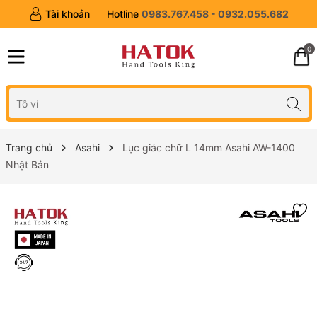
Tài khoản
Hotline
0983.767.458 - 0932.055.682
0
Trang chủ
Asahi
Lục giác chữ L 14mm Asahi AW-1400
Nhật Bản