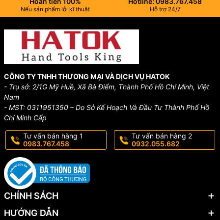
Hoàn tiền 100%
Hotline: 0983.767.458
Nếu sản phẩm lỗi kĩ thuật
Hỗ trợ 24/7
CÔNG TY TNHH THƯƠNG MẠI VÀ DỊCH VỤ HATOK
- Trụ sở: 2/1G Mỹ Huề, Xã Bà Điểm, Thành Phố Hồ Chí Minh, Việt
Nam
- MST: 0311951350 – Do Sở Kế Hoạch Và Đầu Tư Thành Phố Hồ
Chí Minh Cấp
Tư vấn bán hàng 1
Tư vấn bán hàng 2
0983.767.458
0932.055.682
CHÍNH SÁCH
HƯỚNG DẪN