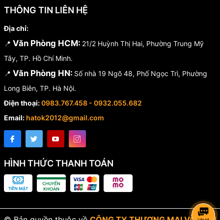
THÔNG TIN LIÊN HỆ
Địa chỉ:
Văn Phòng HCM:
📍
21/2 Huỳnh Thị Hai, Phường Trung Mỹ
Tây, TP. Hồ Chí Minh.
Văn Phòng HN:
📍
Số nhà 19 Ngõ 48, Phố Ngọc Trì, Phường
Long Biên, TP. Hà Nội.
Điện thoại:
0983.767.458 - 0932.055.682
Email:
hatok2012@gmail.com
HÌNH THỨC THANH TOÁN
© Bản quyền thuộc về
CÔNG TY THƯƠNG MẠI VÀ DỊCH