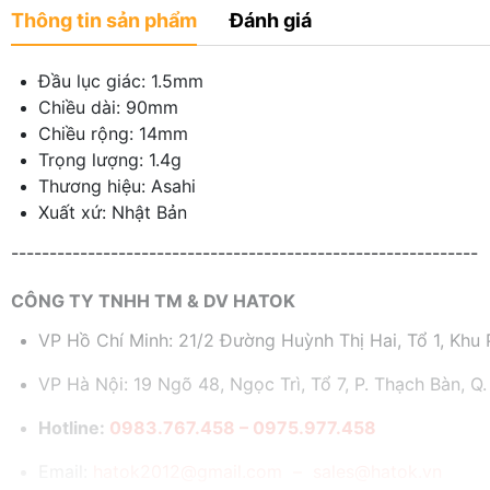
Thông tin sản phẩm
Đánh giá
Đầu lục giác: 1.5mm
Chiều dài: 90mm
Chiều rộng: 14mm
Trọng lượng: 1.4g
Thương hiệu: Asahi
Xuất xứ: Nhật Bản
-------------------------------------------------------------
CÔNG TY TNHH TM & DV HATOK
VP Hồ Chí Minh: 21/2 Đường Huỳnh Thị Hai, Tổ 1, Khu P
VP Hà Nội: 19 Ngõ 48, Ngọc Trì, Tổ 7, P. Thạch Bàn, Q.
Hotline:
0983.767.458 – 0975.977.458
Email:
hatok2012@gmail.com – sales@hatok.vn