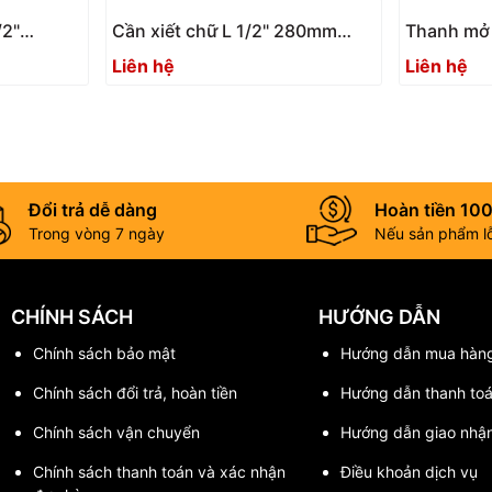
/2"
Cần xiết chữ L 1/2" 280mm
Thanh mở r
25
ASAHI VL428
inch ASAH
Liên hệ
Liên hệ
Đổi trả dễ dàng
Hoàn tiền 10
Trong vòng 7 ngày
Nếu sản phẩm lỗi
CHÍNH SÁCH
HƯỚNG DẪN
Chính sách bảo mật
Hướng dẫn mua hàn
Chính sách đổi trả, hoàn tiền
Hướng dẫn thanh to
Chính sách vận chuyển
Hướng dẫn giao nhậ
Chính sách thanh toán và xác nhận
Điều khoản dịch vụ