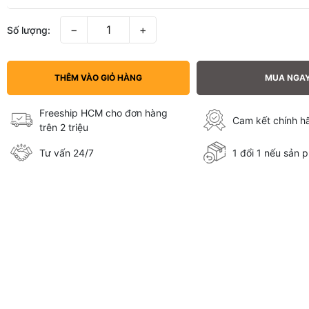
−
+
Số lượng:
THÊM VÀO GIỎ HÀNG
MUA NGA
Freeship HCM cho đơn hàng
Cam kết chính 
trên 2 triệu
Tư vấn 24/7
1 đổi 1 nếu sản p