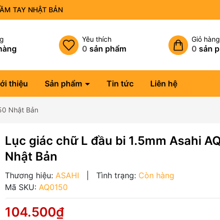
CẦM TAY NHẬT BẢN
ng
Yêu thích
Giỏ hàn
hàng
0
sản phẩm
0
sản 
ới thiệu
Sản phẩm
Tin tức
Liên hệ
50 Nhật Bản
Lục giác chữ L đầu bi 1.5mm Asahi A
Nhật Bản
Thương hiệu:
ASAHI
|
Tình trạng:
Còn hàng
Mã SKU:
AQ0150
104.500₫