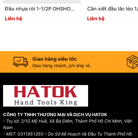
Đầu nhựa rời 1-1/2P OHSHO
Cần xiết đầu lắc léo 1
033157
250mm ASAHI VT04
Liên hệ
Liên hệ
Giao hàng siêu tốc
Giao hàng nhanh, phí ship rẻ.
CÔNG TY TNHH THƯƠNG MẠI VÀ DỊCH VỤ HATOK
- Trụ sở: 2/1G Mỹ Huề, Xã Bà Điểm, Thành Phố Hồ Chí Minh, Việt
Nam
- MST: 0311951350 – Do Sở Kế Hoạch Và Đầu Tư Thành Phố Hồ