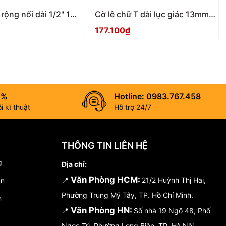
ộng nối dài 1/2'' 10
Cờ lê chữ T dài lục giác 13mm
I VE0415
OURA TW0013
177.100₫
0%
Hotline: 0983.767.458
 kĩ thuật
Hỗ trợ 24/7
THÔNG TIN LIÊN HỆ
g
Địa chỉ:
Văn Phòng HCM:
📍
21/2 Huỳnh Thị Hai,
án
Phường Trung Mỹ Tây, TP. Hồ Chí Minh.
n
Văn Phòng HN:
📍
Số nhà 19 Ngõ 48, Phố
Ngọc Trì, Phường Long Biên, TP. Hà Nội.