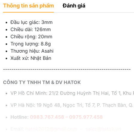
Thông tin sản phẩm
Đánh giá
Đầu lục giác: 3mm
Chiều dài: 126mm
Chiều rộng: 20mm
Trọng lượng: 8.8g
Thương hiệu: Asahi
Xuất xứ: Nhật Bản
-------------------------------------------------------------
CÔNG TY TNHH TM & DV HATOK
VP Hồ Chí Minh: 21/2 Đường Huỳnh Thị Hai, Tổ 1, Khu P
VP Hà Nội: 19 Ngõ 48, Ngọc Trì, Tổ 7, P. Thạch Bàn, Q.
Hotline:
0983.767.458 – 0975.977.458
Email:
hatok2012@gmail.com – sales@hatok.vn