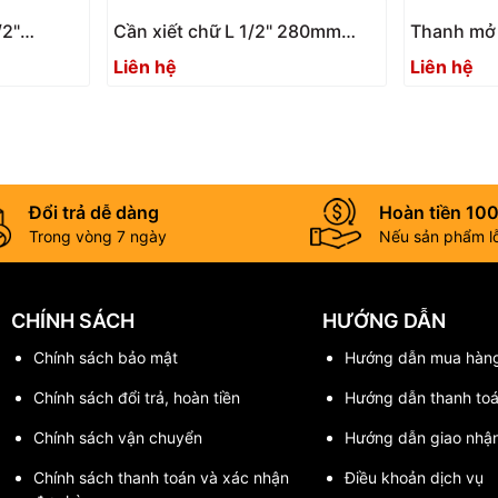
/2"
Cần xiết chữ L 1/2" 280mm
Thanh mở r
25
ASAHI VL428
inch ASAH
Liên hệ
Liên hệ
Đổi trả dễ dàng
Hoàn tiền 10
Trong vòng 7 ngày
Nếu sản phẩm lỗi
CHÍNH SÁCH
HƯỚNG DẪN
Chính sách bảo mật
Hướng dẫn mua hàn
Chính sách đổi trả, hoàn tiền
Hướng dẫn thanh to
Chính sách vận chuyển
Hướng dẫn giao nhậ
Chính sách thanh toán và xác nhận
Điều khoản dịch vụ