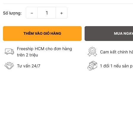
−
+
Số lượng:
THÊM VÀO GIỎ HÀNG
MUA NGA
Freeship HCM cho đơn hàng
Cam kết chính 
trên 2 triệu
Tư vấn 24/7
1 đổi 1 nếu sản p