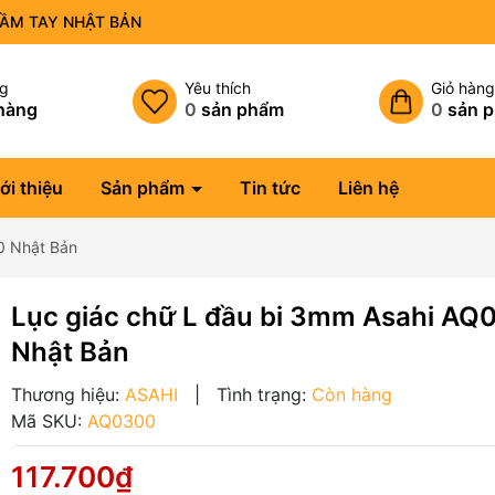
CẦM TAY NHẬT BẢN
ng
Yêu thích
Giỏ hàn
hàng
0
sản phẩm
0
sản 
ới thiệu
Sản phẩm
Tin tức
Liên hệ
0 Nhật Bản
Lục giác chữ L đầu bi 3mm Asahi AQ
Nhật Bản
Thương hiệu:
ASAHI
|
Tình trạng:
Còn hàng
Mã SKU:
AQ0300
117.700₫