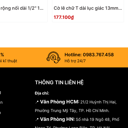
ộng nối dài 1/2'' 10
Cờ lê chữ T dài lục giác 13mm
I VE0415
OURA TW0013
177.100₫
0%
Hotline: 0983.767.458
 kĩ thuật
Hỗ trợ 24/7
THÔNG TIN LIÊN HỆ
g
Địa chỉ:
Văn Phòng HCM:
📍
21/2 Huỳnh Thị Hai,
án
Phường Trung Mỹ Tây, TP. Hồ Chí Minh.
n
Văn Phòng HN:
📍
Số nhà 19 Ngõ 48, Phố
Ngọc Trì, Phường Long Biên, TP. Hà Nội.