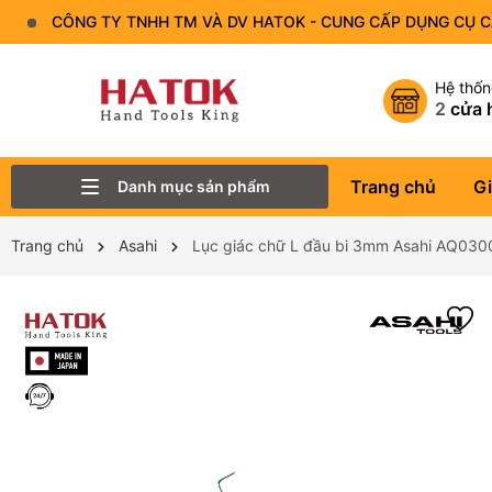
CÔNG TY TNHH TM VÀ DV HATOK - CUNG CẤP DỤNG CỤ 
Hệ thố
2
cửa 
Trang chủ
Gi
Danh mục sản phẩm
Thiết Bị Đo - Dụng cụ đo
Lục Giác
Tô Vít - Mũi Vít
Bộ Dụng Cụ
Đầu Tuýp (Đầu Khẩu)
Tay Vặn
Mỏ Lết
Cờ Lê
Trang chủ
Asahi
Lục giác chữ L đầu bi 3mm Asahi AQ030