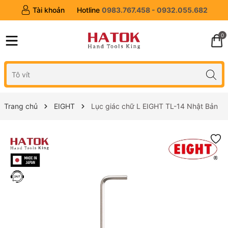
Tài khoản
Hotline
0983.767.458 - 0932.055.682
0
Trang chủ
EIGHT
Lục giác chữ L EIGHT TL-14 Nhật Bản