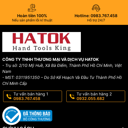
Hoàn tiền 100%
Hotline: 0983.767.458
Nếu sản phẩm lỗi kĩ thuật
Hỗ trợ 24/7
CÔNG TY TNHH THƯƠNG MẠI VÀ DỊCH VỤ HATOK
- Trụ sở: 2/1G Mỹ Huề, Xã Bà Điểm, Thành Phố Hồ Chí Minh, Việt
Nam
- MST: 0311951350 – Do Sở Kế Hoạch Và Đầu Tư Thành Phố Hồ
Chí Minh Cấp
Tư vấn bán hàng 1
Tư vấn bán hàng 2
0983.767.458
0932.055.682