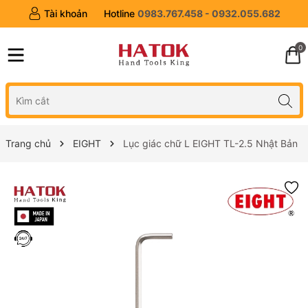
Tài khoản
Hotline
0983.767.458 - 0932.055.682
0
Trang chủ
EIGHT
Lục giác chữ L EIGHT TL-2.5 Nhật Bản