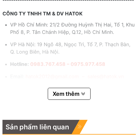
CÔNG TY TNHH TM & DV HATOK
VP Hồ Chí Minh: 21/2 Đường Huỳnh Thị Hai, Tổ 1, Khu
Phố 8, P. Tân Chánh Hiệp, Q.12, Hồ Chí Minh.
VP Hà Nội: 19 Ngõ 48, Ngọc Trì, Tổ 7, P. Thạch Bàn,
Q. Long Biên, Hà Nội.
Hotline:
0983.767.458 – 0975.977.458
Email:
hatok2012@gmail.com – sales@hatok.vn
Xem thêm
Sản phẩm liên quan