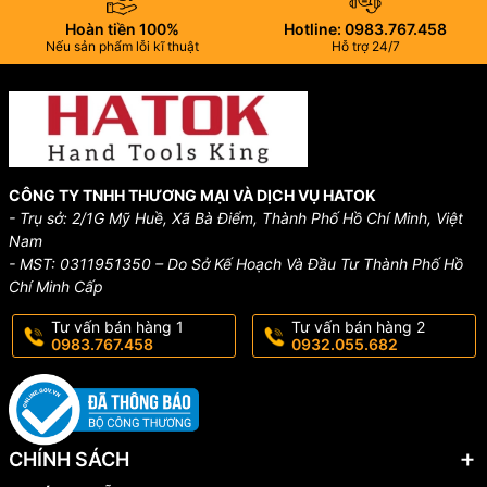
Hoàn tiền 100%
Hotline: 0983.767.458
Nếu sản phẩm lỗi kĩ thuật
Hỗ trợ 24/7
CÔNG TY TNHH THƯƠNG MẠI VÀ DỊCH VỤ HATOK
- Trụ sở: 2/1G Mỹ Huề, Xã Bà Điểm, Thành Phố Hồ Chí Minh, Việt
Nam
- MST: 0311951350 – Do Sở Kế Hoạch Và Đầu Tư Thành Phố Hồ
Chí Minh Cấp
Tư vấn bán hàng 1
Tư vấn bán hàng 2
0983.767.458
0932.055.682
CHÍNH SÁCH