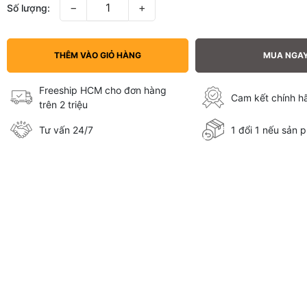
−
+
Số lượng:
THÊM VÀO GIỎ HÀNG
MUA NGA
Freeship HCM cho đơn hàng
Cam kết chính 
trên 2 triệu
Tư vấn 24/7
1 đổi 1 nếu sản p