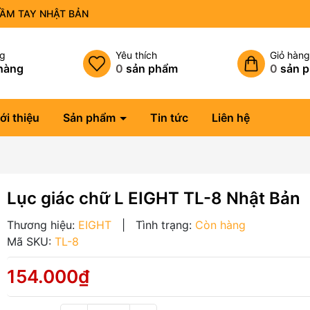
CẦM TAY NHẬT BẢN
ng
Yêu thích
Giỏ hàn
hàng
0
sản phẩm
0
sản 
ới thiệu
Sản phẩm
Tin tức
Liên hệ
Lục giác chữ L EIGHT TL-8 Nhật Bản
Thương hiệu:
EIGHT
|
Tình trạng:
Còn hàng
Mã SKU:
TL-8
154.000₫