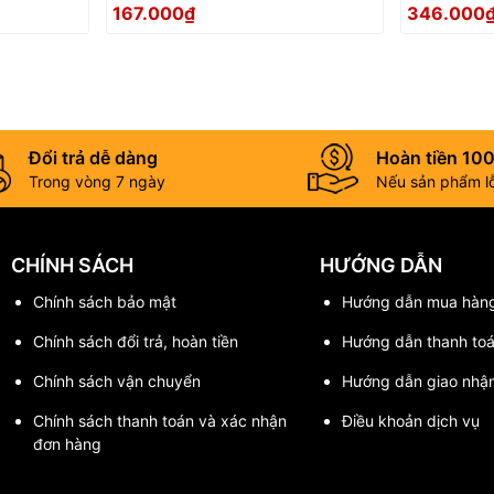
(5mmx100)
(12mmx10
167.000₫
346.000
Đổi trả dễ dàng
Hoàn tiền 10
Trong vòng 7 ngày
Nếu sản phẩm lỗi
CHÍNH SÁCH
HƯỚNG DẪN
Chính sách bảo mật
Hướng dẫn mua hàn
Chính sách đổi trả, hoàn tiền
Hướng dẫn thanh to
Chính sách vận chuyển
Hướng dẫn giao nhậ
Chính sách thanh toán và xác nhận
Điều khoản dịch vụ
đơn hàng