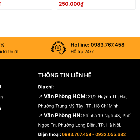
0)
(10mmx100)
₫
250.000₫
0%
Hotline: 0983.767.458
 kĩ thuật
Hỗ trợ 24/7
THÔNG TIN LIÊN HỆ
g
Địa chỉ:
Văn Phòng HCM:
📍
21/2 Huỳnh Thị Hai,
án
Phường Trung Mỹ Tây, TP. Hồ Chí Minh.
n
Văn Phòng HN:
📍
Số nhà 19 Ngõ 48, Phố
Ngọc Trì, Phường Long Biên, TP. Hà Nội.
Điện thoại:
0983.767.458 - 0932.055.682