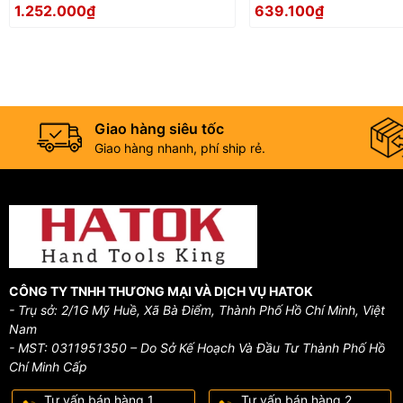
EIGHT TTS-9
EIGHT TTS-7
1.252.000₫
639.100₫
Giao hàng siêu tốc
Giao hàng nhanh, phí ship rẻ.
CÔNG TY TNHH THƯƠNG MẠI VÀ DỊCH VỤ HATOK
- Trụ sở: 2/1G Mỹ Huề, Xã Bà Điểm, Thành Phố Hồ Chí Minh, Việt
Nam
- MST: 0311951350 – Do Sở Kế Hoạch Và Đầu Tư Thành Phố Hồ
Chí Minh Cấp
Tư vấn bán hàng 1
Tư vấn bán hàng 2