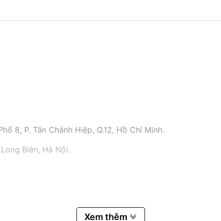
hố 8, P. Tân Chánh Hiệp, Q.12, Hồ Chí Minh.
 Long Biên, Hà Nội.
Xem thêm