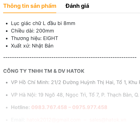
Thông tin sản phẩm
Đánh giá
Lục giác chữ L đầu bi 8mm
Chiều dài: 200mm
Thương hiệu: EIGHT
Xuất xứ: Nhật Bản
-------------------------------------------------------------
CÔNG TY TNHH TM & DV HATOK
VP Hồ Chí Minh: 21/2 Đường Huỳnh Thị Hai, Tổ 1, Khu P
VP Hà Nội: 19 Ngõ 48, Ngọc Trì, Tổ 7, P. Thạch Bàn, Q.
Hotline:
0983.767.458 – 0975.977.458
Email:
hatok2012@gmail.com – sales@hatok.vn