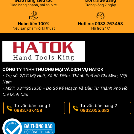
Giao hàng siêu tốc
Đổi trả dễ dàng
Giao hàng nhanh, phí ship rẻ.
Trong vòng 7 ngày
Hoàn tiền 100%
Hotline: 0983.767.458
Nếu sản phẩm lỗi kĩ thuật
Hỗ trợ 24/7
CÔNG TY TNHH THƯƠNG MẠI VÀ DỊCH VỤ HATOK
- Trụ sở: 2/1G Mỹ Huề, Xã Bà Điểm, Thành Phố Hồ Chí Minh, Việt
Nam
- MST: 0311951350 – Do Sở Kế Hoạch Và Đầu Tư Thành Phố Hồ
Chí Minh Cấp
Tư vấn bán hàng 1
Tư vấn bán hàng 2
0983.767.458
0932.055.682