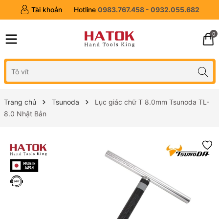
Tài khoản
Hotline
0983.767.458 - 0932.055.682
0
Trang chủ
Tsunoda
Lục giác chữ T 8.0mm Tsunoda TL-
8.0 Nhật Bản