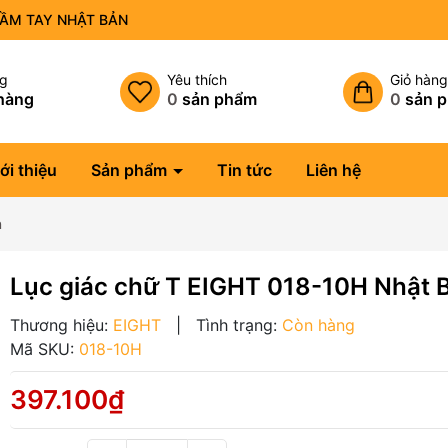
CẦM TAY NHẬT BẢN
ng
Yêu thích
Giỏ hàn
hàng
0
sản phẩm
0
sản 
ới thiệu
Sản phẩm
Tin tức
Liên hệ
n
Lục giác chữ T EIGHT 018-10H Nhật 
Thương hiệu:
EIGHT
|
Tình trạng:
Còn hàng
Mã SKU:
018-10H
397.100₫