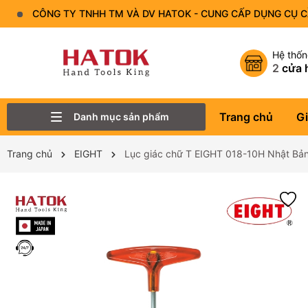
CÔNG TY TNHH TM VÀ DV HATOK - CUNG CẤP DỤNG CỤ 
Hệ thố
2
cửa 
Trang chủ
Gi
Danh mục sản phẩm
Thiết Bị Đo - Dụng cụ đo
Lục Giác
Tô Vít - Mũi Vít
Bộ Dụng Cụ
Đầu Tuýp (Đầu Khẩu)
Tay Vặn
Mỏ Lết
Cờ Lê
Trang chủ
EIGHT
Lục giác chữ T EIGHT 018-10H Nhật Bả