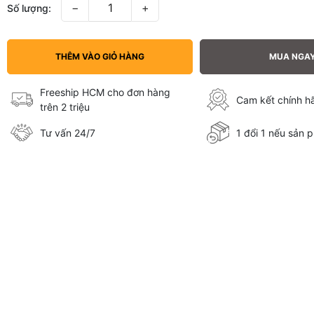
−
+
Số lượng:
THÊM VÀO GIỎ HÀNG
MUA NGA
Freeship HCM cho đơn hàng
Cam kết chính 
trên 2 triệu
Tư vấn 24/7
1 đổi 1 nếu sản p