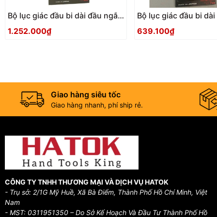
Bộ lục giác đầu bi dài đầu ngắn
Bộ lục giác đầu bi dà
EIGHT TTS-9
EIGHT TTS-7
1.252.000₫
639.100₫
Giao hàng siêu tốc
Giao hàng nhanh, phí ship rẻ.
CÔNG TY TNHH THƯƠNG MẠI VÀ DỊCH VỤ HATOK
- Trụ sở: 2/1G Mỹ Huề, Xã Bà Điểm, Thành Phố Hồ Chí Minh, Việt
Nam
- MST: 0311951350 – Do Sở Kế Hoạch Và Đầu Tư Thành Phố Hồ