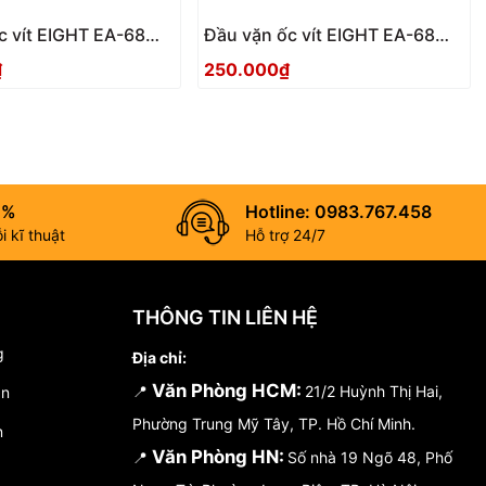
c vít EIGHT EA-68
Đầu vặn ốc vít EIGHT EA-68
0)
(10mmx100)
₫
250.000₫
0%
Hotline: 0983.767.458
 kĩ thuật
Hỗ trợ 24/7
THÔNG TIN LIÊN HỆ
g
Địa chỉ:
Văn Phòng HCM:
📍
21/2 Huỳnh Thị Hai,
án
Phường Trung Mỹ Tây, TP. Hồ Chí Minh.
n
Văn Phòng HN:
📍
Số nhà 19 Ngõ 48, Phố