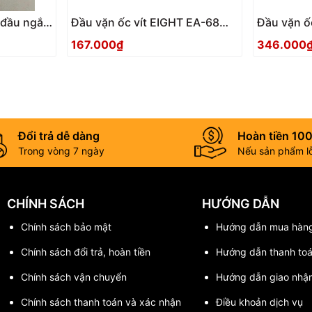
i đầu ngắn
Đầu vặn ốc vít EIGHT EA-68
Đầu vặn ố
(5mmx100)
(12mmx10
167.000₫
346.000
Đổi trả dễ dàng
Hoàn tiền 10
Trong vòng 7 ngày
Nếu sản phẩm lỗi
CHÍNH SÁCH
HƯỚNG DẪN
Chính sách bảo mật
Hướng dẫn mua hàn
Chính sách đổi trả, hoàn tiền
Hướng dẫn thanh to
Chính sách vận chuyển
Hướng dẫn giao nhậ
Chính sách thanh toán và xác nhận
Điều khoản dịch vụ