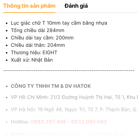
Thông tin sản phẩm
Đánh giá
Lục giác chữ T 10mm tay cầm bằng nhựa
Tổng chiều dài 284mm
Chiều dài tay cầm: 200mm
Chiều dài thân: 204mm
Thương hiệu: EIGHT
Xuất xứ: Nhật Bản
-------------------------------------------------------------
CÔNG TY TNHH TM & DV HATOK
VP Hồ Chí Minh: 21/2 Đường Huỳnh Thị Hai, Tổ 1, Khu P
VP Hà Nội: 19 Ngõ 48, Ngọc Trì, Tổ 7, P. Thạch Bàn, Q.
Hotline:
0983.767.458 – 0932.055.682
Email:
hatok2012@gmail.com – lucnv@hatok.vn