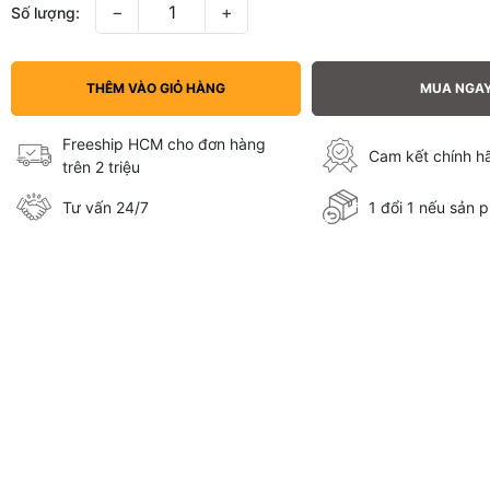
−
+
Số lượng:
THÊM VÀO GIỎ HÀNG
MUA NGA
Freeship HCM cho đơn hàng
Cam kết chính 
trên 2 triệu
Tư vấn 24/7
1 đổi 1 nếu sản p