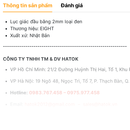
Thông tin sản phẩm
Đánh giá
Lục giác đầu bằng 2mm loại đen
Thương hiệu: EIGHT
Xuất xứ: Nhật Bản
-------------------------------------------------------------
CÔNG TY TNHH TM & DV HATOK
VP Hồ Chí Minh: 21/2 Đường Huỳnh Thị Hai, Tổ 1, Khu P
VP Hà Nội: 19 Ngõ 48, Ngọc Trì, Tổ 7, P. Thạch Bàn, Q.
Hotline:
0983.767.458 – 0975.977.458
Email:
hatok2012@gmail.com – sales@hatok.vn