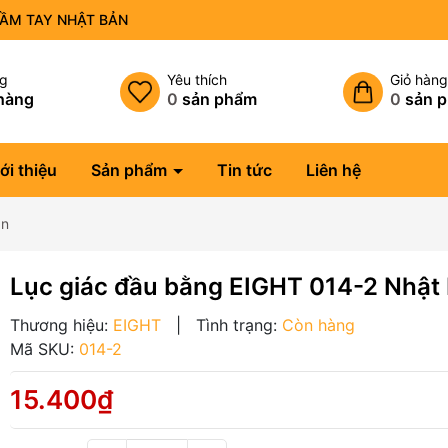
CẦM TAY NHẬT BẢN
ng
Yêu thích
Giỏ hàn
hàng
0
sản phẩm
0
sản 
ới thiệu
Sản phẩm
Tin tức
Liên hệ
ản
Lục giác đầu bằng EIGHT 014-2 Nhật
Thương hiệu:
EIGHT
|
Tình trạng:
Còn hàng
Mã SKU:
014-2
15.400₫