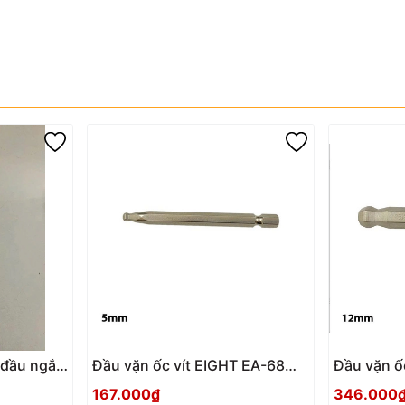
i đầu ngắn
Đầu vặn ốc vít EIGHT EA-68
Đầu vặn ố
(5mmx100)
(12mmx10
167.000₫
346.000