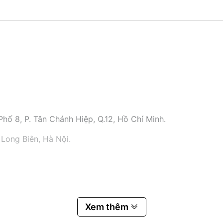
hố 8, P. Tân Chánh Hiệp, Q.12, Hồ Chí Minh.
 Long Biên, Hà Nội.
Xem thêm