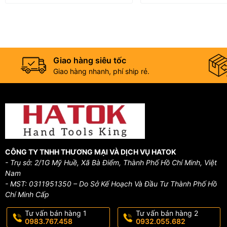
Giao hàng siêu tốc
Giao hàng nhanh, phí ship rẻ.
CÔNG TY TNHH THƯƠNG MẠI VÀ DỊCH VỤ HATOK
- Trụ sở: 2/1G Mỹ Huề, Xã Bà Điểm, Thành Phố Hồ Chí Minh, Việt
Nam
- MST: 0311951350 – Do Sở Kế Hoạch Và Đầu Tư Thành Phố Hồ
Chí Minh Cấp
Tư vấn bán hàng 1
Tư vấn bán hàng 2
0983.767.458
0932.055.682