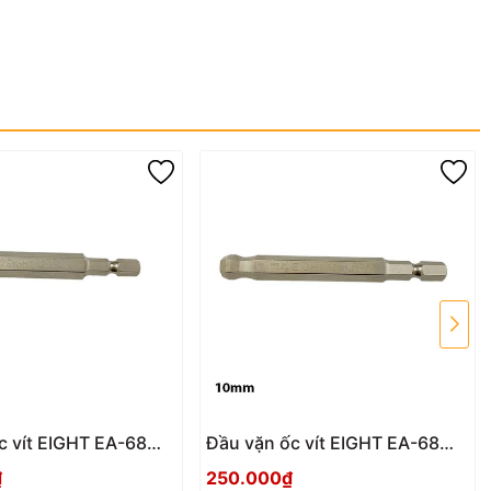
c vít EIGHT EA-68
Đầu vặn ốc vít EIGHT EA-68
0)
(10mmx100)
₫
250.000₫