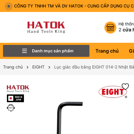
CÔNG TY TNHH TM VÀ DV HATOK - CUNG CẤP DỤNG CỤ 
Hệ thố
2
cửa 
Trang chủ
Gi
Danh mục sản phẩm
Thiết Bị Đo - Dụng cụ đo
Lục Giác
Tô Vít - Mũi Vít
Bộ Dụng Cụ
Đầu Tuýp (Đầu Khẩu)
Tay Vặn
Mỏ Lết
Cờ Lê
Trang chủ
EIGHT
Lục giác đầu bằng EIGHT 014-2 Nhật B