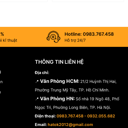
0%
Hotline: 0983.767.458
 kĩ thuật
Hỗ trợ 24/7
THÔNG TIN LIÊN HỆ
g
Địa chỉ:
Văn Phòng HCM:
📍
21/2 Huỳnh Thị Hai,
án
Phường Trung Mỹ Tây, TP. Hồ Chí Minh.
n
Văn Phòng HN:
📍
Số nhà 19 Ngõ 48, Phố
Ngọc Trì, Phường Long Biên, TP. Hà Nội.
Điện thoại:
0983.767.458 - 0932.055.682
Email:
hatok2012@gmail.com