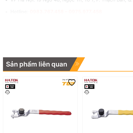
Hotline:
0983.767.458 – 0975.977.458
Email:
hatok2012@gmail.com – sales@hatok.vn
Sản phẩm liên quan