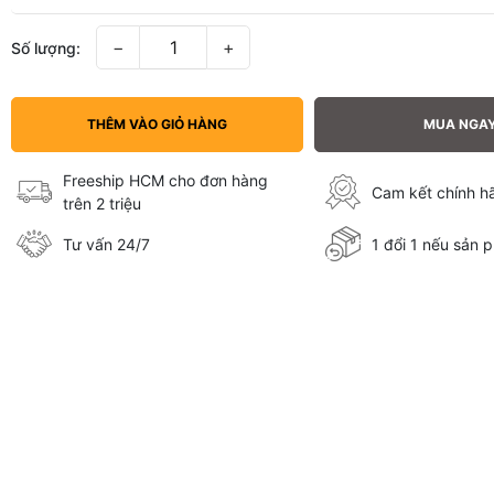
−
+
Số lượng:
THÊM VÀO GIỎ HÀNG
MUA NGA
Freeship HCM cho đơn hàng
Cam kết chính 
trên 2 triệu
Tư vấn 24/7
1 đổi 1 nếu sản p