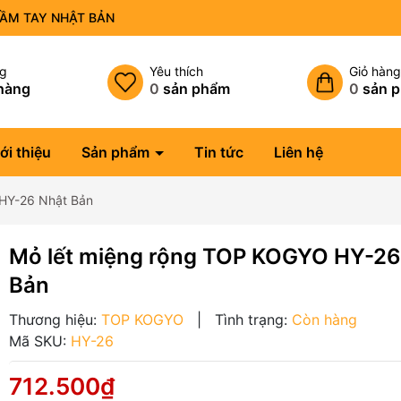
CẦM TAY NHẬT BẢN
ng
Yêu thích
Giỏ hàn
hàng
0
sản phẩm
0
sản 
ới thiệu
Sản phẩm
Tin tức
Liên hệ
HY-26 Nhật Bản
Mỏ lết miệng rộng TOP KOGYO HY-26
Bản
Thương hiệu:
TOP KOGYO
|
Tình trạng:
Còn hàng
Mã SKU:
HY-26
712.500₫