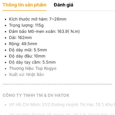
Thông tin sản phẩm
Đánh giá
Kích thước mở hàm: 7~26mm
Trọng lượng: 115g
Đảm bảo Mô-men xoắn: 163.9( N.m)
Dài: 162mm
Rộng: 49.5mm
Độ dày mũi: 5.5mm
Độ dày đầu: 10mm
Độ dày tay cầm: 5.5mm
Thương hiệu: Top Kogyo
Xuất xứ: Nhật Bản
-------------------------------------------------------------
CÔNG TY TNHH TM & DV HATOK
VP Hồ Chí Minh: 21/2 Đường Huỳnh Thị Hai, Tổ 1, Khu P
VP Hà Nội: 19 Ngõ 48, Ngọc Trì, Tổ 7, P. Thạch Bàn, Q.