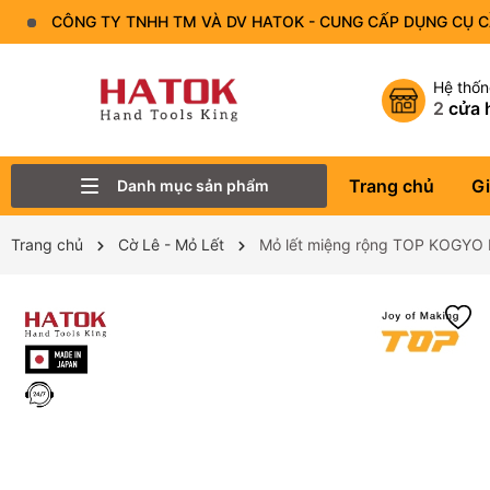
CÔNG TY TNHH TM VÀ DV HATOK - CUNG CẤP DỤNG CỤ 
Hệ thố
2
cửa 
Trang chủ
Gi
Danh mục sản phẩm
Thiết Bị Đo - Dụng cụ đo
Lục Giác
Tô Vít - Mũi Vít
Bộ Dụng Cụ
Đầu Tuýp (Đầu Khẩu)
Tay Vặn
Mỏ Lết
Cờ Lê
Trang chủ
Cờ Lê - Mỏ Lết
Mỏ lết miệng rộng TOP KOGYO 