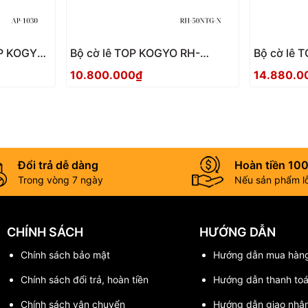
Bộ cờ lê TOP KOGYO RH-
Bộ cờ lê 
50NTG-N Nhật Bản
100NTG-N
10.800.000₫
14.880.0
Đổi trả dễ dàng
Hoàn tiền 10
Trong vòng 7 ngày
Nếu sản phẩm lỗi
CHÍNH SÁCH
HƯỚNG DẪN
Chính sách bảo mật
Hướng dẫn mua hàn
Chính sách đổi trả, hoàn tiền
Hướng dẫn thanh to
Chính sách vận chuyển
Hướng dẫn giao nhậ