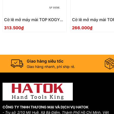
Cờ lê mở máy mài TOP KOGYO
Cờ lê mở máy mài TOP KOGYO
AP-1030L Nhật Bản
AP-1030 Nhật Bản
313.500₫
266.000₫
Giao hàng siêu tốc
Giao hàng nhanh, phí ship rẻ.
CÔNG TY TNHH THƯƠNG MẠI VÀ DỊCH VỤ HATOK
- Trụ sở: 2/1G Mỹ Huề, Xã Bà Điểm, Thành Phố Hồ Chí Minh, Việt