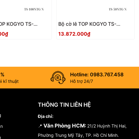
TOP KOGYO TS-
Bộ cờ lê TOP KOGYO TS-
 Nhật Bản
50NTG-N Nhật Bản
00₫
13.872.000₫
0%
Hotline: 0983.767.458
 kĩ thuật
Hỗ trợ 24/7
THÔNG TIN LIÊN HỆ
g
Địa chỉ:
Văn Phòng HCM:
📍
21/2 Huỳnh Thị Hai,
án
Phường Trung Mỹ Tây, TP. Hồ Chí Minh.
n