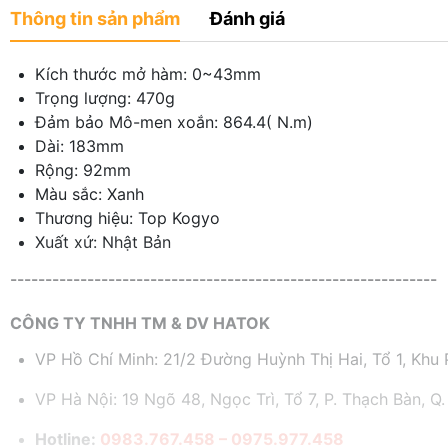
Thông tin sản phẩm
Đánh giá
Kích thước mở hàm: 0~43mm
Trọng lượng: 470g
Đảm bảo Mô-men xoắn: 864.4( N.m)
Dài: 183mm
Rộng: 92mm
Màu sắc: Xanh
Thương hiệu: Top Kogyo
Xuất xứ: Nhật Bản
-------------------------------------------------------------
CÔNG TY TNHH TM & DV HATOK
VP Hồ Chí Minh: 21/2 Đường Huỳnh Thị Hai, Tổ 1, Khu P
VP Hà Nội: 19 Ngõ 48, Ngọc Trì, Tổ 7, P. Thạch Bàn, Q.
Hotline:
0983.767.458 – 0975.977.458