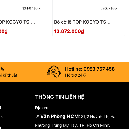
TOP KOGYO TS-
Bộ cờ lê TOP KOGYO TS-
 Nhật Bản
50NTG-N Nhật Bản
00₫
13.872.000₫
0%
Hotline: 0983.767.458
 kĩ thuật
Hỗ trợ 24/7
THÔNG TIN LIÊN HỆ
g
Địa chỉ:
Văn Phòng HCM:
📍
21/2 Huỳnh Thị Hai,
án
Phường Trung Mỹ Tây, TP. Hồ Chí Minh.
n