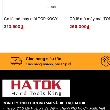
Cờ lê mở máy mài TOP KOGYO
Cờ lê mở máy mài TOP KOGYO
AP-1030L Nhật Bản
AP-1030 Nhật Bản
313.500₫
266.000₫
Giao hàng siêu tốc
Giao hàng nhanh, phí ship rẻ.
CÔNG TY TNHH THƯƠNG MẠI VÀ DỊCH VỤ HATOK
- Trụ sở: 2/1G Mỹ Huề, Xã Bà Điểm, Thành Phố Hồ Chí Minh, Việt