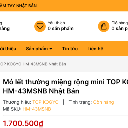
CẦM TAY NHẬT BẢN
ng
Yêu thích
Giỏ hàn
hàng
0
sản phẩm
0
sản 
ới thiệu
Sản phẩm
Tin tức
Liên hệ
ni TOP KOGYO HM-43MSNB Nhật Bản
Mỏ lết thường miệng rộng mini TOP
HM-43MSNB Nhật Bản
Thương hiệu:
TOP KOGYO
|
Tình trạng:
Còn hàng
Mã SKU:
HM-43MSNB
1.700.500₫