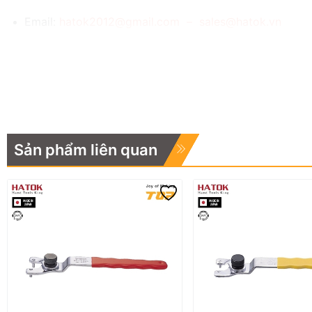
Email:
hatok2012@gmail.com – sales@hatok.vn
Sản phẩm liên quan