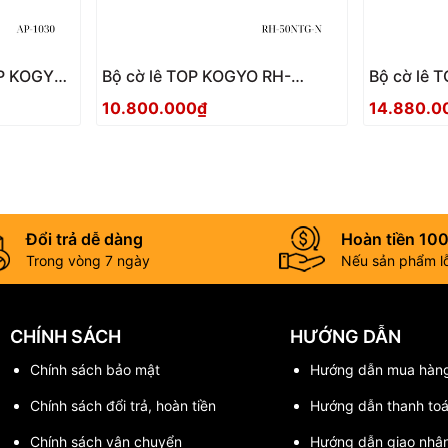
Bộ cờ lê TOP KOGYO RH-
Bộ cờ lê 
50NTG-N Nhật Bản
100NTG-N
10.800.000₫
14.880.0
Đổi trả dễ dàng
Hoàn tiền 10
Trong vòng 7 ngày
Nếu sản phẩm lỗi
CHÍNH SÁCH
HƯỚNG DẪN
Chính sách bảo mật
Hướng dẫn mua hàn
Chính sách đổi trả, hoàn tiền
Hướng dẫn thanh to
Chính sách vận chuyển
Hướng dẫn giao nhậ