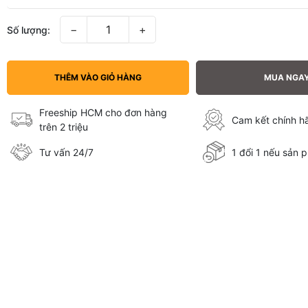
−
+
Số lượng:
THÊM VÀO GIỎ HÀNG
MUA NGA
Freeship HCM cho đơn hàng
Cam kết chính 
trên 2 triệu
Tư vấn 24/7
1 đổi 1 nếu sản p