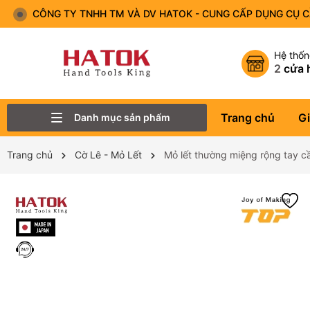
CÔNG TY TNHH TM VÀ DV HATOK - CUNG CẤP DỤNG CỤ 
Hệ thố
2
cửa 
Trang chủ
Gi
Danh mục sản phẩm
Thiết Bị Đo - Dụng cụ đo
Lục Giác
Tô Vít - Mũi Vít
Bộ Dụng Cụ
Đầu Tuýp (Đầu Khẩu)
Tay Vặn
Mỏ Lết
Cờ Lê
Trang chủ
Cờ Lê - Mỏ Lết
Mỏ lết thường miệng rộng tay