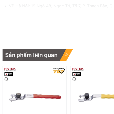
VP Hà Nội: 19 Ngõ 48, Ngọc Trì, Tổ 7, P. Thạch Bàn, Q.
Hotline:
0983.767.458 – 0975.977.458
Email:
hatok2012@gmail.com – sales@hatok.vn
Sản phẩm liên quan