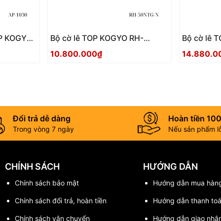
Bộ cờ lê TOP KOGYO RH-
Bộ cờ lê 
50NTG-N Nhật Bản
100NTG-N
10.800.000₫
14.880.0
Đổi trả dễ dàng
Hoàn tiền 10
Trong vòng 7 ngày
Nếu sản phẩm lỗi
CHÍNH SÁCH
HƯỚNG DẪN
Chính sách bảo mật
Hướng dẫn mua hàn
Chính sách đổi trả, hoàn tiền
Hướng dẫn thanh to
Chính sách vận chuyển
Hướng dẫn giao nhậ