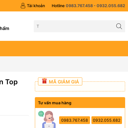
Tài khoản
Hotline
0983.767.458 - 0932.055.682
g
phẩm
n Top
MÃ GIẢM GIÁ
Tư vấn mua hàng
0983.767.458
0932.055.682