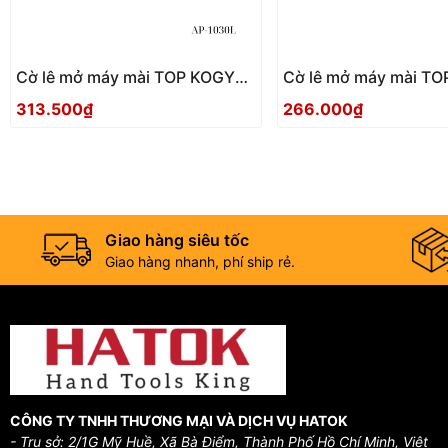
Cờ lê mở máy mài TOP KOGYO
Cờ lê mở máy mài TOP KOGYO
AP-1030L Nhật Bản
AP-1030 Nhật Bản
313.500₫
266.000₫
Giao hàng siêu tốc
Giao hàng nhanh, phí ship rẻ.
CÔNG TY TNHH THƯƠNG MẠI VÀ DỊCH VỤ HATOK
- Trụ sở: 2/1G Mỹ Huề, Xã Bà Điểm, Thành Phố Hồ Chí Minh, Việt