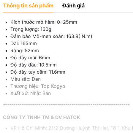
Thông tin sản phẩm
Đánh giá
Kích thước mở hàm: 0~25mm
Trọng lượng: 160g
Đảm bảo Mô-men xoắn: 163.9( N.m)
Dài: 165mm
Rộng: 52mm
Độ dày mũi: 6mm
Độ dày đầu: 10.5mm
Độ dày tay cầm: 11.6mm
Màu sắc: Đen
Thương hiệu: Top Kogyo
Xuất xứ: Nhật Bản
-------------------------------------------------------------
CÔNG TY TNHH TM & DV HATOK
VP Hồ Chí Minh: 21/2 Đường Huỳnh Thị Hai, Tổ 1, Khu P