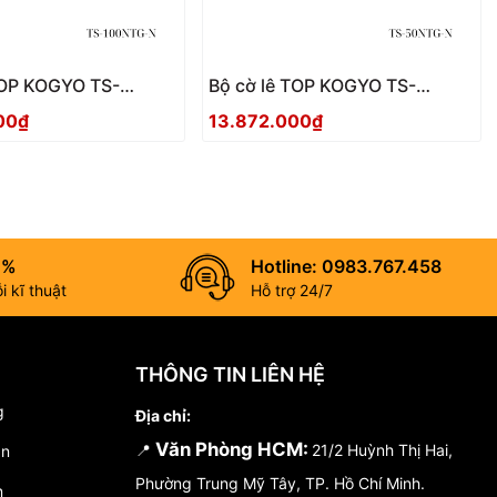
TOP KOGYO TS-
Bộ cờ lê TOP KOGYO TS-
 Nhật Bản
50NTG-N Nhật Bản
00₫
13.872.000₫
0%
Hotline: 0983.767.458
 kĩ thuật
Hỗ trợ 24/7
THÔNG TIN LIÊN HỆ
g
Địa chỉ:
Văn Phòng HCM:
📍
21/2 Huỳnh Thị Hai,
án
Phường Trung Mỹ Tây, TP. Hồ Chí Minh.
n