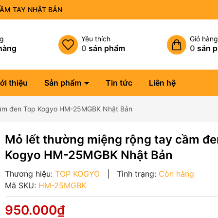
CẦM TAY NHẬT BẢN
ng
Yêu thích
Giỏ hàn
hàng
0
sản phẩm
0
sản 
ới thiệu
Sản phẩm
Tin tức
Liên hệ
 cầm đen Top Kogyo HM-25MGBK Nhật Bản
Mỏ lết thường miệng rộng tay cầm đe
Kogyo HM-25MGBK Nhật Bản
Thương hiệu:
TOP KOGYO
|
Tình trạng:
Còn hàng
Mã SKU:
HM-25MGBK
950.000₫