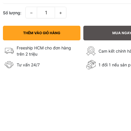
−
+
Số lượng:
THÊM VÀO GIỎ HÀNG
MUA NGA
Freeship HCM cho đơn hàng
Cam kết chính 
trên 2 triệu
Tư vấn 24/7
1 đổi 1 nếu sản p