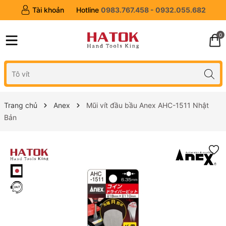
Tài khoản
Hotline
0983.767.458 - 0932.055.682
0
Trang chủ
Anex
Mũi vít đầu bầu Anex AHC-1511 Nhật
Bản