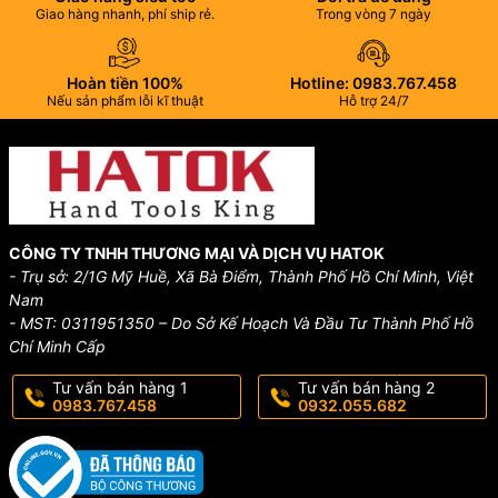
Giao hàng nhanh, phí ship rẻ.
Trong vòng 7 ngày
Hoàn tiền 100%
Hotline: 0983.767.458
Nếu sản phẩm lỗi kĩ thuật
Hỗ trợ 24/7
CÔNG TY TNHH THƯƠNG MẠI VÀ DỊCH VỤ HATOK
- Trụ sở: 2/1G Mỹ Huề, Xã Bà Điểm, Thành Phố Hồ Chí Minh, Việt
Nam
- MST: 0311951350 – Do Sở Kế Hoạch Và Đầu Tư Thành Phố Hồ
Chí Minh Cấp
Tư vấn bán hàng 1
Tư vấn bán hàng 2
0983.767.458
0932.055.682