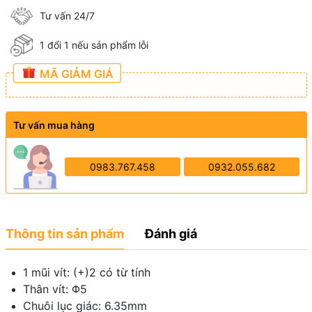
Tư vấn 24/7
1 đổi 1 nếu sản phẩm lỗi
MÃ GIẢM GIÁ
Tư vấn mua hàng
0983.767.458
0932.055.682
Thông tin sản phẩm
Đánh giá
1 mũi vít: (+)2 có từ tính
Thân vít: Φ5
Chuôi lục giác: 6.35mm