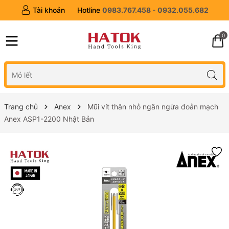
Tài khoản
Hotline
0983.767.458 - 0932.055.682
0
Trang chủ
Anex
Mũi vít thân nhỏ ngăn ngừa đoản mạch
Anex ASP1-2200 Nhật Bản