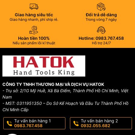
Giao hàng siêu tốc
Đổi trả dễ dàng
Giao hàng nhanh, phí ship rẻ.
Trong vòng 7 ngày
Hoàn tiền 100%
Hotline: 0983.767.458
Nếu sản phẩm lỗi kĩ thuật
Hỗ trợ 24/7
CÔNG TY TNHH THƯƠNG MẠI VÀ DỊCH VỤ HATOK
- Trụ sở: 2/1G Mỹ Huề, Xã Bà Điểm, Thành Phố Hồ Chí Minh, Việt
Nam
- MST: 0311951350 – Do Sở Kế Hoạch Và Đầu Tư Thành Phố Hồ
Chí Minh Cấp
Tư vấn bán hàng 1
Tư vấn bán hàng 2
0983.767.458
0932.055.682