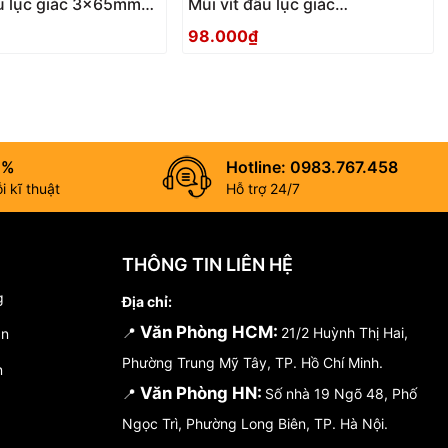
ầu lục giác 3x65mm
Mũi vít đầu lục giác
5 Anex
2.5x100mm ACHX-2510 Anex
98.000₫
0%
Hotline: 0983.767.458
 kĩ thuật
Hỗ trợ 24/7
THÔNG TIN LIÊN HỆ
g
Địa chỉ:
Văn Phòng HCM:
📍
21/2 Huỳnh Thị Hai,
án
Phường Trung Mỹ Tây, TP. Hồ Chí Minh.
n
Văn Phòng HN:
📍
Số nhà 19 Ngõ 48, Phố
Ngọc Trì, Phường Long Biên, TP. Hà Nội.