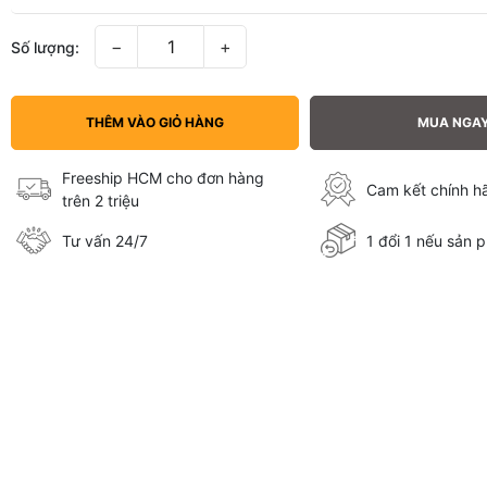
−
+
Số lượng:
THÊM VÀO GIỎ HÀNG
MUA NGA
Freeship HCM cho đơn hàng
Cam kết chính 
trên 2 triệu
Tư vấn 24/7
1 đổi 1 nếu sản p