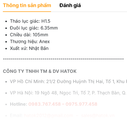
Thông tin sản phẩm
Đánh giá
Tháo lục giác: H1.5
Đuôi lục giác: 6.35mm
Chiều dài: 105mm
Thương hiệu: Anex
Xuất xứ: Nhật Bản
-------------------------------------------------------------
CÔNG TY TNHH TM & DV HATOK
VP Hồ Chí Minh: 21/2 Đường Huỳnh Thị Hai, Tổ 1, Khu P
VP Hà Nội: 19 Ngõ 48, Ngọc Trì, Tổ 7, P. Thạch Bàn, Q.
Hotline:
0983.767.458 – 0975.977.458
Email:
hatok2012@gmail.com – sales@hatok.vn