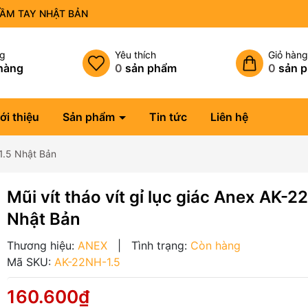
CẦM TAY NHẬT BẢN
ng
Yêu thích
Giỏ hàn
hàng
0
sản phẩm
0
sản 
ới thiệu
Sản phẩm
Tin tức
Liên hệ
-1.5 Nhật Bản
Mũi vít tháo vít gỉ lục giác Anex AK-2
Nhật Bản
Thương hiệu:
ANEX
|
Tình trạng:
Còn hàng
Mã SKU:
AK-22NH-1.5
160.600₫