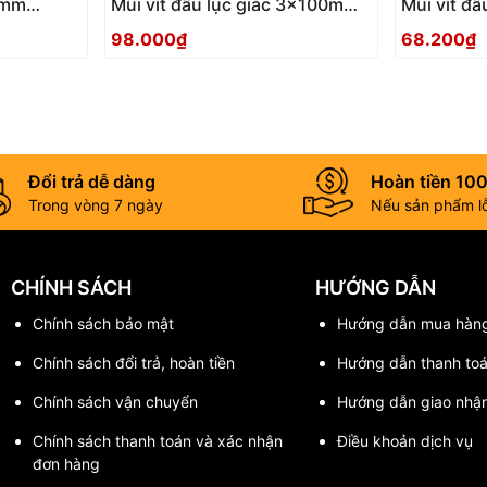
 3mm
Mũi vít đầu lục giác 3x100mm
Mũi vít đ
ACHX-3010 Anex
ACHX-306
98.000₫
68.200₫
Đổi trả dễ dàng
Hoàn tiền 10
Trong vòng 7 ngày
Nếu sản phẩm lỗi
CHÍNH SÁCH
HƯỚNG DẪN
Chính sách bảo mật
Hướng dẫn mua hàn
Chính sách đổi trả, hoàn tiền
Hướng dẫn thanh to
Chính sách vận chuyển
Hướng dẫn giao nhậ
Chính sách thanh toán và xác nhận
Điều khoản dịch vụ
đơn hàng