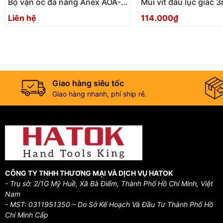
Bộ vặn ốc đa năng Anex AOA-
Mũi vít đầu lục giác
17S1 Nhật Bản
ACHX-3015 Anex
Liên hệ
114.000₫
Giao hàng siêu tốc
Giao hàng nhanh, phí ship rẻ.
CÔNG TY TNHH THƯƠNG MẠI VÀ DỊCH VỤ HATOK
- Trụ sở: 2/1G Mỹ Huề, Xã Bà Điểm, Thành Phố Hồ Chí Minh, Việt
Nam
- MST: 0311951350 – Do Sở Kế Hoạch Và Đầu Tư Thành Phố Hồ
Chí Minh Cấp