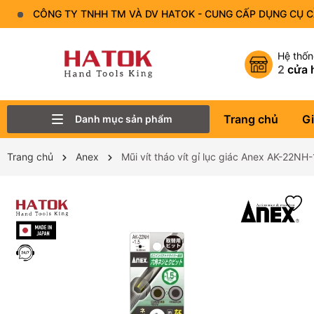
CÔNG TY TNHH TM VÀ DV HATOK - CUNG CẤP DỤNG CỤ 
Hệ thố
2
cửa 
Trang chủ
Gi
Danh mục sản phẩm
Thiết Bị Đo - Dụng cụ đo
Lục Giác
Tô Vít - Mũi Vít
Bộ Dụng Cụ
Đầu Tuýp (Đầu Khẩu)
Tay Vặn
Mỏ Lết
Cờ Lê
Trang chủ
Anex
Mũi vít tháo vít gỉ lục giác Anex AK-22NH