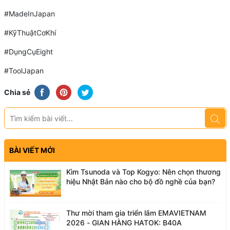
#MadeInJapan
#KỹThuậtCơKhí
#DụngCụEight
#ToolJapan
Chia sẻ
BÀI VIẾT MỚI
Kìm Tsunoda và Top Kogyo: Nên chọn thương
hiệu Nhật Bản nào cho bộ đồ nghề của bạn?
Thư mời tham gia triển lãm EMAVIETNAM
2026 - GIAN HÀNG HATOK: B40A