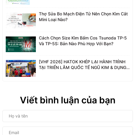
Thợ Sửa Bo Mạch Điện Tử Nên Chọn Kìm Cắt
Mini Loại Nào?
Cách Chọn Size Kìm Bấm Cos Tsunoda TP-5
Và TP-5S: Bản Nào Phù Hợp Với Bạn?
[VHF 2026] HATOK KHÉP LẠI HÀNH TRÌNH
TẠI TRIỂN LÃM QUỐC TẾ NGŨ KIM & DỤNG
CỤ PHỤ TRỢ VIỆT NAM
Viết bình luận của bạn