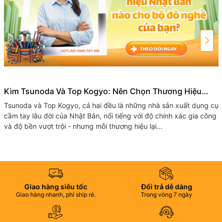
Kìm Tsunoda Và Top Kogyo: Nên Chọn Thương Hiệu
Nhật Bản Nào Cho Bộ Đồ Nghề Của Bạn?
Tsunoda và Top​ Kogyo, cả hai đều là những nhà sản xuất dụng cụ
cầm tay lâu đời của Nhật Bản, nổi tiếng với độ chính xác gia công
và độ bền vượt trội - nhưng mỗi thương hiệu lại...
Giao hàng siêu tốc
Đổi trả dễ dàng
Giao hàng nhanh, phí ship rẻ.
Trong vòng 7 ngày