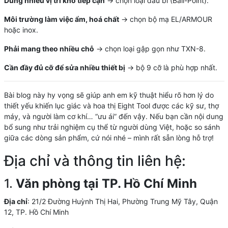
Dùng nhiều vị trí khó tiếp cận
→ chọn loại đầu bi (Ball-Point).
Môi trường làm việc ẩm, hoá chất
→ chọn bộ mạ EL/ARMOUR
hoặc inox.
Phải mang theo nhiều chỗ
→ chọn loại gập gọn như TXN-8.
Cần đầy đủ cỡ để sửa nhiều thiết bị
→ bộ 9 cỡ là phù hợp nhất.
Bài blog này hy vọng sẽ giúp anh em kỹ thuật hiểu rõ hơn lý do
thiết yếu khiến lục giác và hoa thị Eight Tool được các kỹ sư, thợ
máy, và người làm cơ khí… “ưu ái” đến vậy. Nếu bạn cần nội dung
bổ sung như trải nghiệm cụ thể từ người dùng Việt, hoặc so sánh
giữa các dòng sản phẩm, cứ nói nhé – mình rất sẵn lòng hỗ trợ!
Địa chỉ và thông tin liên hệ:
1.
Văn phòng tại TP. Hồ Chí Minh
Địa chỉ
: 21/2 Đường Huỳnh Thị Hai, Phường Trung Mỹ Tây, Quận
12, TP. Hồ Chí Minh