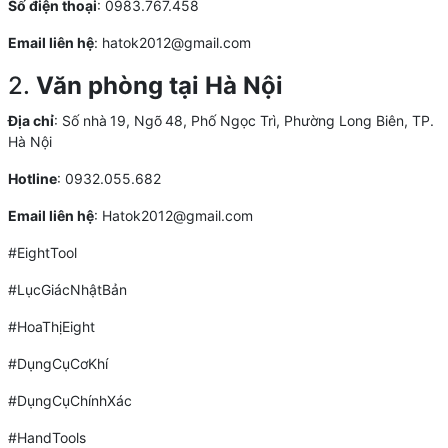
Số điện thoại
: 0983.767.458
Email liên hệ
: hatok2012@gmail.com
2.
Văn phòng tại Hà Nội
Địa chỉ
: Số nhà 19, Ngõ 48, Phố Ngọc Trì, Phường Long Biên, TP.
Hà Nội
Hotline
: 0932.055.682
Email liên hệ
: Hatok2012@gmail.com
#EightTool
#LụcGiácNhậtBản
#HoaThịEight
#DụngCụCơKhí
#DụngCụChínhXác
#HandTools