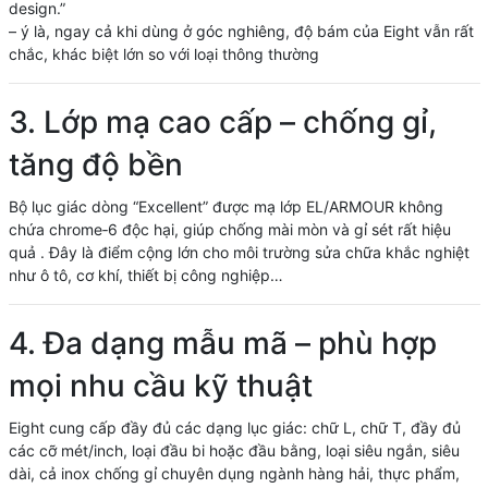
design.”
– ý là, ngay cả khi dùng ở góc nghiêng, độ bám của Eight vẫn rất
chắc, khác biệt lớn so với loại thông thường
3. Lớp mạ cao cấp – chống gỉ,
tăng độ bền
Bộ lục giác dòng “Excellent” được mạ lớp EL/ARMOUR không
chứa chrome‑6 độc hại, giúp chống mài mòn và gỉ sét rất hiệu
quả . Đây là điểm cộng lớn cho môi trường sửa chữa khắc nghiệt
như ô tô, cơ khí, thiết bị công nghiệp…
4. Đa dạng mẫu mã – phù hợp
mọi nhu cầu kỹ thuật
Eight cung cấp đầy đủ các dạng lục giác: chữ L, chữ T, đầy đủ
các cỡ mét/inch, loại đầu bi hoặc đầu bằng, loại siêu ngắn, siêu
dài, cả inox chống gỉ chuyên dụng ngành hàng hải, thực phẩm,