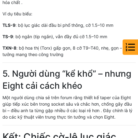
hóa chất .
Ví dụ tiêu biểu:
TLS-9
: bộ lục giác dài đầu bi phổ thông, cỡ 1.5–10 mm
TS-9
: bộ ngắn (tip ngắn), vẫn đầy đủ cỡ 1.5–10 mm
TXN-8
: bộ hoa thị (Torx) gấp gọn, 8 cỡ T9–T40, nhẹ, gọn – lý
tưởng mang theo công trường
5. Người dùng “kể khổ” – nhưng
Eight cải cách khéo
Một người dùng chia sẻ trên forum rằng thiết kế taper của Eight
giúp tiếp xúc bên trong socket sâu và chắc hơn, chống gãy đầu
bi – điều anh ta từng gặp nhiều ở các loại rẻ hơn . Đây chính là lý
do các kỹ thuật viên trung thực tin tưởng và chọn Eight.
Kết: Chiếc cờ-lê lục giác