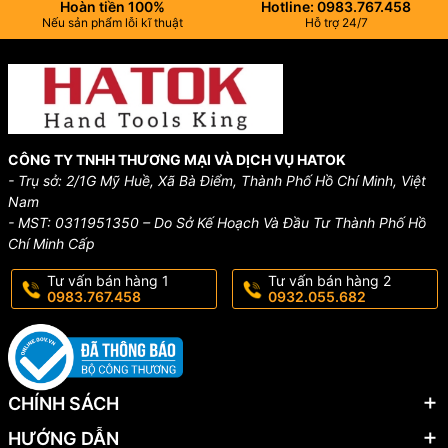
Hoàn tiền 100%
Hotline: 0983.767.458
Nếu sản phẩm lỗi kĩ thuật
Hỗ trợ 24/7
CÔNG TY TNHH THƯƠNG MẠI VÀ DỊCH VỤ HATOK
- Trụ sở: 2/1G Mỹ Huề, Xã Bà Điểm, Thành Phố Hồ Chí Minh, Việt
Nam
- MST: 0311951350 – Do Sở Kế Hoạch Và Đầu Tư Thành Phố Hồ
Chí Minh Cấp
Tư vấn bán hàng 1
Tư vấn bán hàng 2
0983.767.458
0932.055.682
CHÍNH SÁCH
HƯỚNG DẪN