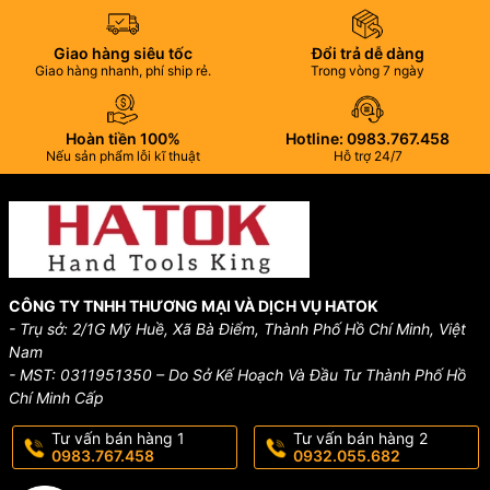
Giao hàng siêu tốc
Đổi trả dễ dàng
Giao hàng nhanh, phí ship rẻ.
Trong vòng 7 ngày
Hoàn tiền 100%
Hotline: 0983.767.458
Nếu sản phẩm lỗi kĩ thuật
Hỗ trợ 24/7
CÔNG TY TNHH THƯƠNG MẠI VÀ DỊCH VỤ HATOK
- Trụ sở: 2/1G Mỹ Huề, Xã Bà Điểm, Thành Phố Hồ Chí Minh, Việt
Nam
- MST: 0311951350 – Do Sở Kế Hoạch Và Đầu Tư Thành Phố Hồ
Chí Minh Cấp
Tư vấn bán hàng 1
Tư vấn bán hàng 2
0983.767.458
0932.055.682