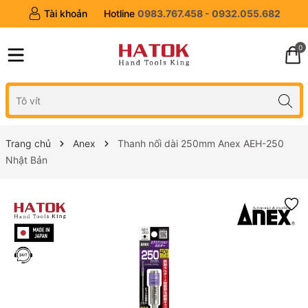
Tài khoản
Hotline
0983.767.458 - 0932.055.682
0
Trang chủ
Anex
Thanh nối dài 250mm Anex AEH-250
Nhật Bản