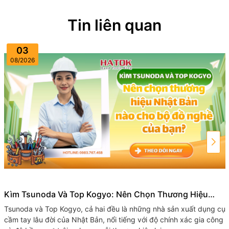
Tin liên quan
03
08/2026
Kìm Tsunoda Và Top Kogyo: Nên Chọn Thương Hiệu
Nhật Bản Nào Cho Bộ Đồ Nghề Của Bạn?
Tsunoda và Top​ Kogyo, cả hai đều là những nhà sản xuất dụng cụ
cầm tay lâu đời của Nhật Bản, nổi tiếng với độ chính xác gia công