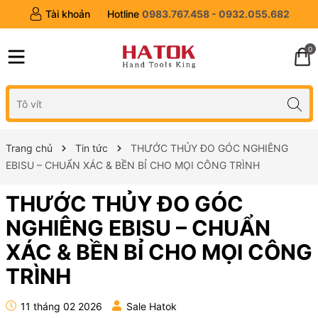
Tài khoản
Hotline
0983.767.458 - 0932.055.682
0
Trang chủ
Tin tức
THƯỚC THỦY ĐO GÓC NGHIÊNG
EBISU – CHUẨN XÁC & BỀN BỈ CHO MỌI CÔNG TRÌNH
THƯỚC THỦY ĐO GÓC
NGHIÊNG EBISU – CHUẨN
XÁC & BỀN BỈ CHO MỌI CÔNG
TRÌNH
11 tháng 02 2026
Sale Hatok