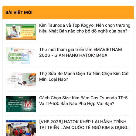
BÀI VIẾT MỚI
Kìm Tsunoda và Top Kogyo: Nên chọn thương
hiệu Nhật Bản nào cho bộ đồ nghề của bạn?
Thư mời tham gia triển lãm EMAVIETNAM
2026 - GIAN HÀNG HATOK: B40A
Thợ Sửa Bo Mạch Điện Tử Nên Chọn Kìm Cắt
Mini Loại Nào?
Cách Chọn Size Kìm Bấm Cos Tsunoda TP-5
Và TP-5S: Bản Nào Phù Hợp Với Bạn?
[VHF 2026] HATOK KHÉP LẠI HÀNH TRÌNH
TẠI TRIỂN LÃM QUỐC TẾ NGŨ KIM & DỤNG
CỤ PHỤ TRỢ VIỆT NAM