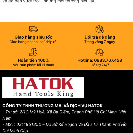
và độ bền vượt trội - nhưng mỗi thương hiệu lại...
Giao hàng siêu tốc
Đổi trả dễ dàng
Giao hàng nhanh, phí ship rẻ.
Trong vòng 7 ngày
Hoàn tiền 100%
Hotline: 0983.767.458
Nếu sản phẩm lỗi kĩ thuật
Hỗ trợ 24/7
CÔNG TY TNHH THƯƠNG MẠI VÀ DỊCH VỤ HATOK
- Trụ sở: 2/1G Mỹ Huề, Xã Bà Điểm, Thành Phố Hồ Chí Minh, Việt
Nam
- MST: 0311951350 – Do Sở Kế Hoạch Và Đầu Tư Thành Phố Hồ
Chí Minh Cấp