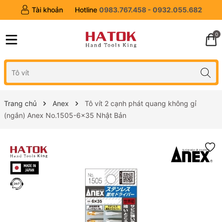
Tài khoản
Hotline
0983.767.458 - 0932.055.682
0
Trang chủ
Anex
Tô vít 2 cạnh phát quang không gỉ
(ngắn) Anex No.1505-6x35 Nhật Bản