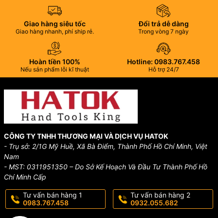
Giao hàng siêu tốc
Đổi trả dễ dàng
Giao hàng nhanh, phí ship rẻ.
Trong vòng 7 ngày
Hoàn tiền 100%
Hotline: 0983.767.458
Nếu sản phẩm lỗi kĩ thuật
Hỗ trợ 24/7
CÔNG TY TNHH THƯƠNG MẠI VÀ DỊCH VỤ HATOK
- Trụ sở: 2/1G Mỹ Huề, Xã Bà Điểm, Thành Phố Hồ Chí Minh, Việt
Nam
- MST: 0311951350 – Do Sở Kế Hoạch Và Đầu Tư Thành Phố Hồ
Chí Minh Cấp
Tư vấn bán hàng 1
Tư vấn bán hàng 2
0983.767.458
0932.055.682