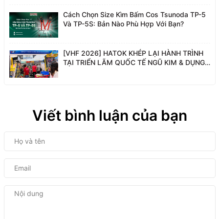
Cách Chọn Size Kìm Bấm Cos Tsunoda TP-5
Và TP-5S: Bản Nào Phù Hợp Với Bạn?
[VHF 2026] HATOK KHÉP LẠI HÀNH TRÌNH
TẠI TRIỂN LÃM QUỐC TẾ NGŨ KIM & DỤNG
CỤ PHỤ TRỢ VIỆT NAM
Viết bình luận của bạn