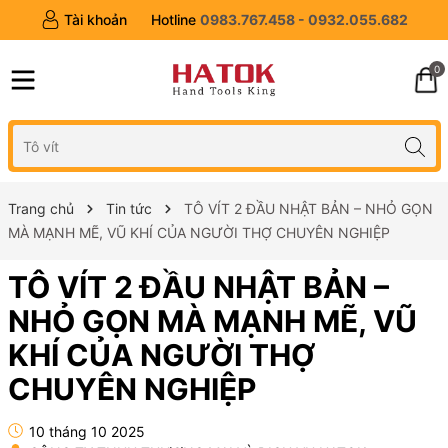
Tài khoản
Hotline
0983.767.458 - 0932.055.682
0
Trang chủ
Tin tức
TÔ VÍT 2 ĐẦU NHẬT BẢN – NHỎ GỌN
MÀ MẠNH MẼ, VŨ KHÍ CỦA NGƯỜI THỢ CHUYÊN NGHIỆP
TÔ VÍT 2 ĐẦU NHẬT BẢN –
NHỎ GỌN MÀ MẠNH MẼ, VŨ
KHÍ CỦA NGƯỜI THỢ
CHUYÊN NGHIỆP
10 tháng 10 2025