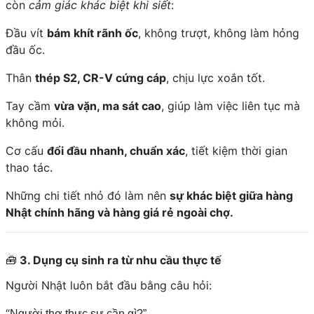
còn
cảm giác khác biệt khi siết
:
Đầu vít
bám khít rãnh ốc
, không trượt, không làm hỏng
đầu ốc.
Thân
thép S2, CR-V cứng cáp
, chịu lực xoắn tốt.
Tay cầm
vừa vặn, ma sát cao
, giúp làm việc liên tục mà
không mỏi.
Cơ cấu
đổi đầu nhanh, chuẩn xác
, tiết kiệm thời gian
thao tác.
Những chi tiết nhỏ đó làm nên
sự khác biệt giữa hàng
Nhật chính hãng và hàng giá rẻ ngoài chợ.
🧰
3. Dụng cụ sinh ra từ nhu cầu thực tế
Người Nhật luôn bắt đầu bằng câu hỏi:
“
Người thợ thực sự cần gì?”