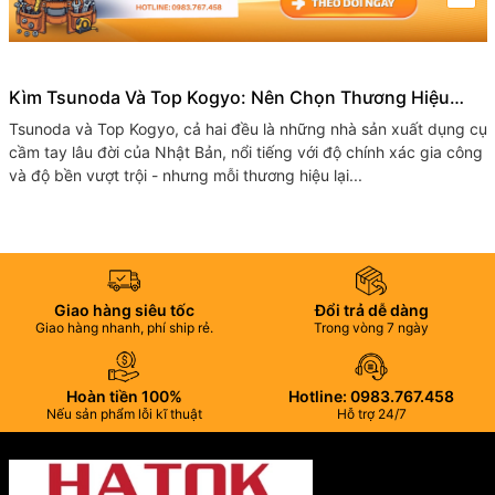
Kìm Tsunoda Và Top Kogyo: Nên Chọn Thương Hiệu
Nhật Bản Nào Cho Bộ Đồ Nghề Của Bạn?
Tsunoda và Top​ Kogyo, cả hai đều là những nhà sản xuất dụng cụ
cầm tay lâu đời của Nhật Bản, nổi tiếng với độ chính xác gia công
và độ bền vượt trội - nhưng mỗi thương hiệu lại...
Giao hàng siêu tốc
Đổi trả dễ dàng
Giao hàng nhanh, phí ship rẻ.
Trong vòng 7 ngày
Hoàn tiền 100%
Hotline: 0983.767.458
Nếu sản phẩm lỗi kĩ thuật
Hỗ trợ 24/7