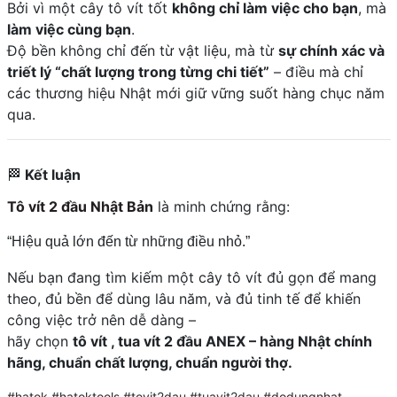
Bởi vì một cây tô vít tốt
không chỉ làm việc cho bạn
, mà
làm việc cùng bạn
.
Độ bền không chỉ đến từ vật liệu, mà từ
sự chính xác và
triết lý “chất lượng trong từng chi tiết”
– điều mà chỉ
các thương hiệu Nhật mới giữ vững suốt hàng chục năm
qua.
🏁
Kết luận
Tô vít 2 đầu Nhật Bản
là minh chứng rằng:
“Hiệu quả lớn đến từ những điều nhỏ.”
Nếu bạn đang tìm kiếm một cây tô vít đủ gọn để mang
theo, đủ bền để dùng lâu năm, và đủ tinh tế để khiến
công việc trở nên dễ dàng –
hãy chọn
tô vít , tua vít 2 đầu ANEX – hàng Nhật chính
hãng, chuẩn chất lượng, chuẩn người thợ.
#hatok #hatoktools #tovit2dau #tuavit2dau #dodungnhat