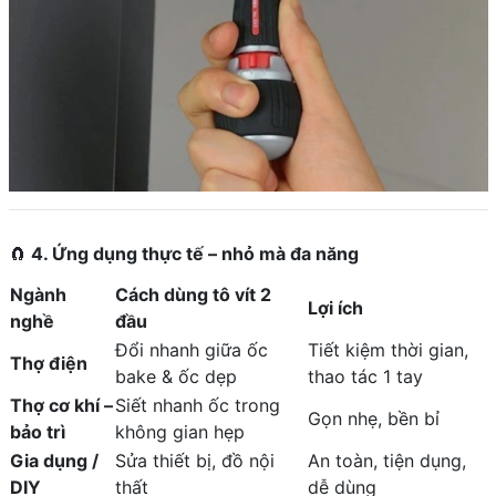
🧲
4. Ứng dụng thực tế – nhỏ mà đa năng
Ngành
Cách dùng tô vít 2
Lợi ích
nghề
đầu
Đổi nhanh giữa ốc
Tiết kiệm thời gian,
Thợ điện
bake & ốc dẹp
thao tác 1 tay
Thợ cơ khí –
Siết nhanh ốc trong
Gọn nhẹ, bền bỉ
bảo trì
không gian hẹp
Gia dụng /
Sửa thiết bị, đồ nội
An toàn, tiện dụng,
DIY
thất
dễ dùng