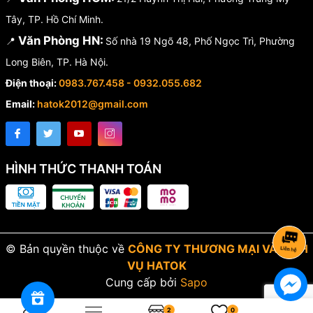
Tây, TP. Hồ Chí Minh.
Văn Phòng HN:
📍
Số nhà 19 Ngõ 48, Phố Ngọc Trì, Phường
Long Biên, TP. Hà Nội.
Điện thoại:
0983.767.458 - 0932.055.682
Email:
hatok2012@gmail.com
HÌNH THỨC THANH TOÁN
© Bản quyền thuộc về
CÔNG TY THƯƠNG MẠI VÀ DỊCH
VỤ HATOK
Cung cấp bởi
Sapo
2
0