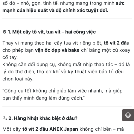
số đó – nhỏ, gọn, tinh tế, nhưng mang trong mình
sức
mạnh của hiệu suất và độ chính xác tuyệt đối.
⚙️
1. Một cây tô vít, tua vít – hai công việc
Thay vì mang theo hai cây tua vít riêng biệt,
tô vít 2 đầu
cho phép bạn
vặn ốc dẹp và bake
chỉ bằng một cú xoay
cổ tay.
Không cần đổi dụng cụ, không mất nhịp thao tác – đó là
lý do thợ điện, thợ cơ khí và kỹ thuật viên bảo trì đều
chọn loại này.
“Công cụ tốt không chỉ giúp làm việc nhanh, mà giúp
bạn thấy mình đang làm đúng cách.”
🔩
2. Hàng Nhật khác biệt ở đâu?
Một cây
tô vít 2 đầu
ANEX Japan
không chỉ bền – mà