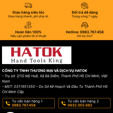
Giao hàng siêu tốc
Đổi trả dễ dàng
Giao hàng nhanh, phí ship rẻ.
Trong vòng 7 ngày
Hoàn tiền 100%
Hotline: 0983.767.458
Nếu sản phẩm lỗi kĩ thuật
Hỗ trợ 24/7
CÔNG TY TNHH THƯƠNG MẠI VÀ DỊCH VỤ HATOK
- Trụ sở: 2/1G Mỹ Huề, Xã Bà Điểm, Thành Phố Hồ Chí Minh, Việt
Nam
- MST: 0311951350 – Do Sở Kế Hoạch Và Đầu Tư Thành Phố Hồ
Chí Minh Cấp
Tư vấn bán hàng 1
Tư vấn bán hàng 2
0983.767.458
0932.055.682