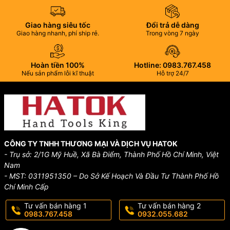
Giao hàng siêu tốc
Đổi trả dễ dàng
Giao hàng nhanh, phí ship rẻ.
Trong vòng 7 ngày
Hoàn tiền 100%
Hotline: 0983.767.458
Nếu sản phẩm lỗi kĩ thuật
Hỗ trợ 24/7
CÔNG TY TNHH THƯƠNG MẠI VÀ DỊCH VỤ HATOK
- Trụ sở: 2/1G Mỹ Huề, Xã Bà Điểm, Thành Phố Hồ Chí Minh, Việt
Nam
- MST: 0311951350 – Do Sở Kế Hoạch Và Đầu Tư Thành Phố Hồ
Chí Minh Cấp
Tư vấn bán hàng 1
Tư vấn bán hàng 2
0983.767.458
0932.055.682