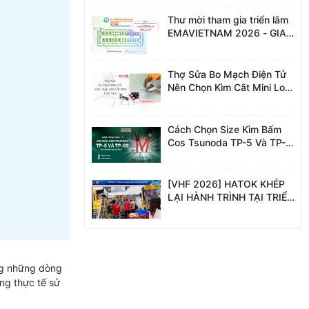
của bạn?
Thư mời tham gia triển lãm
EMAVIETNAM 2026 - GIAN
HÀNG HATOK: B40A
Thợ Sửa Bo Mạch Điện Tử
Nên Chọn Kìm Cắt Mini Loại
Nào?
Cách Chọn Size Kìm Bấm
Cos Tsunoda TP-5 Và TP-
5S: Bản Nào Phù Hợp Với
Bạn?
[VHF 2026] HATOK KHÉP
LẠI HÀNH TRÌNH TẠI TRIỂN
LÃM QUỐC TẾ NGŨ KIM &
DỤNG CỤ PHỤ TRỢ VIỆT
NAM
ong những dòng
ong thực tế sử