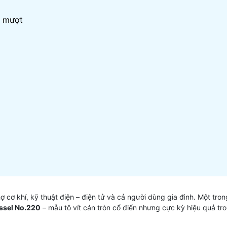
t mượt
hợ cơ khí, kỹ thuật điện – điện tử và cả người dùng gia đình. Một tr
ssel No.220
– mẫu tô vít cán tròn cổ điển nhưng cực kỳ hiệu quả tr