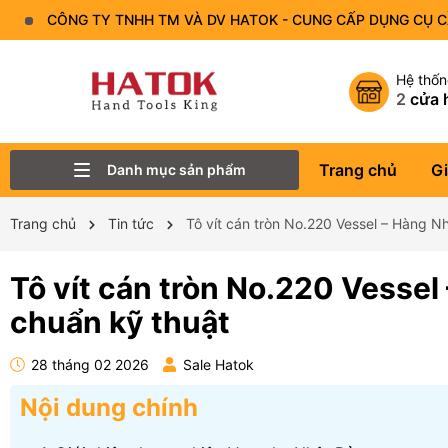
CÔNG TY TNHH TM VÀ DV HATOK - CUNG CẤP DỤNG CỤ 
Hệ thố
2
cửa 
Trang chủ
Gi
Danh mục sản phẩm
Thiết Bị Đo - Dụng cụ đo
Lục Giác
Tô Vít - Mũi Vít
Bộ Dụng Cụ
Đầu Tuýp (Đầu Khẩu)
Tay Vặn
Mỏ Lết
Cờ Lê
Trang chủ
Tin tức
Tô vít cán tròn No.220 Vessel – Hàng Nh
Tô vít cán tròn No.220 Vessel 
chuẩn kỹ thuật
28 tháng 02 2026
Sale Hatok
Nội dung chính