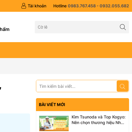
Tài khoản
Hotline
0983.767.458 - 0932.055.682
g
phẩm
,
BÀI VIẾT MỚI
Kìm Tsunoda và Top Kogyo:
Nên chọn thương hiệu Nhật
Bản nào cho bộ đồ nghề