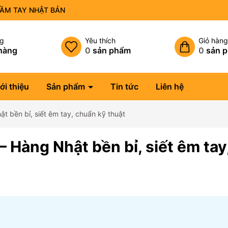
CẦM TAY NHẬT BẢN
ng
Yêu thích
Giỏ hàn
hàng
0
sản phẩm
0
sản 
ới thiệu
Sản phẩm
Tin tức
Liên hệ
ật bền bỉ, siết êm tay, chuẩn kỹ thuật
– Hàng Nhật bền bỉ, siết êm tay