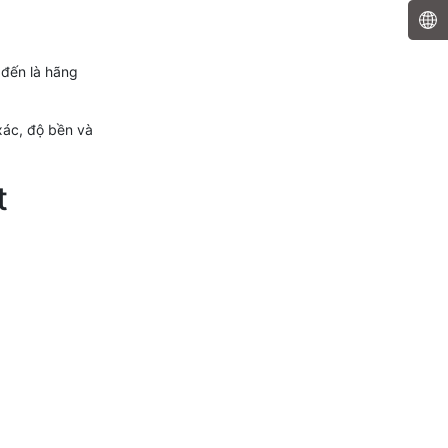
 đến là hãng
xác, độ bền và
t