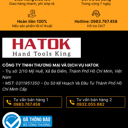
Giao hàng nhanh, phí ship rẻ.
Trong vòng 7 ngày
Hoàn tiền 100%
Hotline: 0983.767.458
Nếu sản phẩm lỗi kĩ thuật
Hỗ trợ 24/7
CÔNG TY TNHH THƯƠNG MẠI VÀ DỊCH VỤ HATOK
- Trụ sở: 2/1G Mỹ Huề, Xã Bà Điểm, Thành Phố Hồ Chí Minh, Việt
Nam
- MST: 0311951350 – Do Sở Kế Hoạch Và Đầu Tư Thành Phố Hồ
Chí Minh Cấp
Tư vấn bán hàng 1
Tư vấn bán hàng 2
0983.767.458
0932.055.682