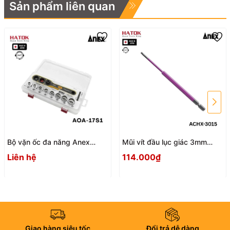
Sản phẩm liên quan
Bộ vặn ốc đa năng Anex
Mũi vít đầu lục giác 3mm
AOA-17S1 Nhật Bản
ACHX-3015 Anex
Liên hệ
114.000₫
Giao hàng siêu tốc
Đổi trả dễ dàng