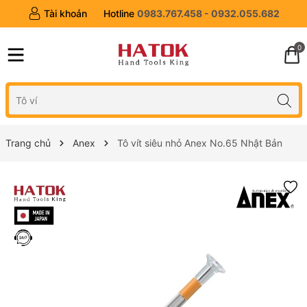
Tài khoản
Hotline
0983.767.458 - 0932.055.682
0
Trang chủ
Anex
Tô vít siêu nhỏ Anex No.65 Nhật Bản