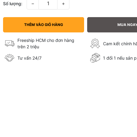
−
+
Số lượng:
THÊM VÀO GIỎ HÀNG
MUA NGA
Freeship HCM cho đơn hàng
Cam kết chính 
trên 2 triệu
Tư vấn 24/7
1 đổi 1 nếu sản p