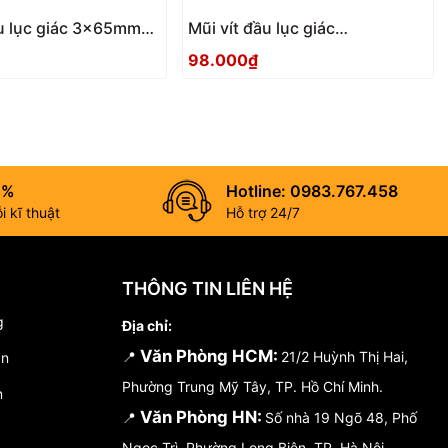
ầu lục giác 3x65mm
Mũi vít đầu lục giác
5 Anex
2.5x100mm ACHX-2510 Anex
98.000₫
0%
Hotline: 0983.767.458
 kĩ thuật
Hỗ trợ 24/7
THÔNG TIN LIÊN HỆ
g
Địa chỉ:
Văn Phòng HCM:
📍
21/2 Huỳnh Thị Hai,
án
Phường Trung Mỹ Tây, TP. Hồ Chí Minh.
n
Văn Phòng HN:
📍
Số nhà 19 Ngõ 48, Phố
Ngọc Trì, Phường Long Biên, TP. Hà Nội.