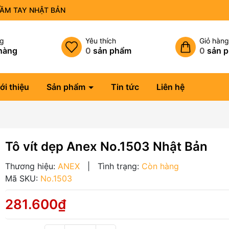
CẦM TAY NHẬT BẢN
ng
Yêu thích
Giỏ hàn
hàng
0
sản phẩm
0
sản 
ới thiệu
Sản phẩm
Tin tức
Liên hệ
Tô vít dẹp Anex No.1503 Nhật Bản
Thương hiệu:
ANEX
|
Tình trạng:
Còn hàng
Mã SKU:
No.1503
281.600₫