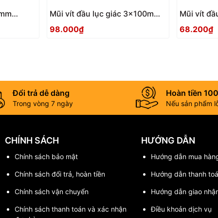
 3mm
Mũi vít đầu lục giác 3x100mm
Mũi vít đ
ACHX-3010 Anex
ACHX-306
98.000₫
68.200₫
Đổi trả dễ dàng
Hoàn tiền 10
Trong vòng 7 ngày
Nếu sản phẩm lỗi
CHÍNH SÁCH
HƯỚNG DẪN
Chính sách bảo mật
Hướng dẫn mua hàn
Chính sách đổi trả, hoàn tiền
Hướng dẫn thanh to
Chính sách vận chuyển
Hướng dẫn giao nhậ
Chính sách thanh toán và xác nhận
Điều khoản dịch vụ