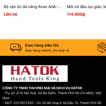
Bộ vặn ốc đa năng Anex AOA-
Mũi vít đầu lục giác
17S1 Nhật Bản
ACHX-3015 Anex
Liên hệ
114.000₫
Giao hàng siêu tốc
Giao hàng nhanh, phí ship rẻ.
CÔNG TY TNHH THƯƠNG MẠI VÀ DỊCH VỤ HATOK
- Trụ sở: 2/1G Mỹ Huề, Xã Bà Điểm, Thành Phố Hồ Chí Minh, Việt
Nam
- MST: 0311951350 – Do Sở Kế Hoạch Và Đầu Tư Thành Phố Hồ