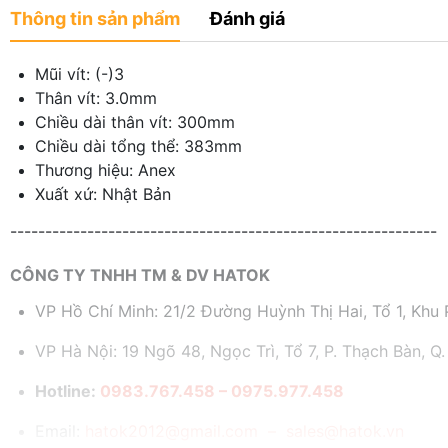
Thông tin sản phẩm
Đánh giá
Mũi vít: (-)3
Thân vít: 3.0mm
Chiều dài thân vít: 300mm
Chiều dài tổng thể: 383mm
Thương hiệu: Anex
Xuất xứ: Nhật Bản
-------------------------------------------------------------
CÔNG TY TNHH TM & DV HATOK
VP Hồ Chí Minh: 21/2 Đường Huỳnh Thị Hai, Tổ 1, Khu P
VP Hà Nội: 19 Ngõ 48, Ngọc Trì, Tổ 7, P. Thạch Bàn, Q.
Hotline:
0983.767.458 – 0975.977.458
Email:
hatok2012@gmail.com – sales@hatok.vn