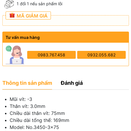
1 đổi 1 nếu sản phẩm lỗi
MÃ GIẢM GIÁ
Tư vấn mua hàng
0983.767.458
0932.055.682
Thông tin sản phẩm
Đánh giá
Mũi vít: -3
Thân vít: 3.0mm
Chiều dài thân vít: 75mm
Chiều dài tổng thể: 169mm
Model: No.3450-3×75