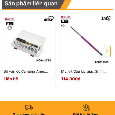
Sản phẩm liên quan
Bộ vặn ốc đa năng Anex
Mũi vít đầu lục giác 3mm
AOA-17S1 Nhật Bản
ACHX-3015 Anex
Liên hệ
114.000₫
Giao hàng siêu tốc
Đổi trả dễ dàng