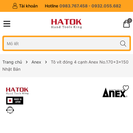
Tài khoản
Hotline
0983.767.458 - 0932.055.682
0
Trang chủ
Anex
Tô vít đóng 4 cạnh Anex No.170+3x150
Nhật Bản