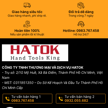
Giao hàng siêu tốc
Đổi trả dễ dàng
Giao hàng nhanh, phí ship rẻ.
Trong vòng 7 ngày
Hoàn tiền 100%
Hotline: 0983.767.458
Nếu sản phẩm lỗi kĩ thuật
Hỗ trợ 24/7
CÔNG TY TNHH THƯƠNG MẠI VÀ DỊCH VỤ HATOK
- Trụ sở: 2/1G Mỹ Huề, Xã Bà Điểm, Thành Phố Hồ Chí Minh, Việt
Nam
- MST: 0311951350 – Do Sở Kế Hoạch Và Đầu Tư Thành Phố Hồ
Chí Minh Cấp
Tư vấn bán hàng 1
Tư vấn bán hàng 2
0983.767.458
0932.055.682