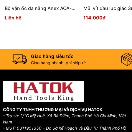
Bộ vặn ốc đa năng Anex AOA-
Mũi vít đầu lục giác
17S1 Nhật Bản
ACHX-3015 Anex
Liên hệ
114.000₫
Giao hàng siêu tốc
Giao hàng nhanh, phí ship rẻ.
CÔNG TY TNHH THƯƠNG MẠI VÀ DỊCH VỤ HATOK
- Trụ sở: 2/1G Mỹ Huề, Xã Bà Điểm, Thành Phố Hồ Chí Minh, Việt
Nam
- MST: 0311951350 – Do Sở Kế Hoạch Và Đầu Tư Thành Phố Hồ