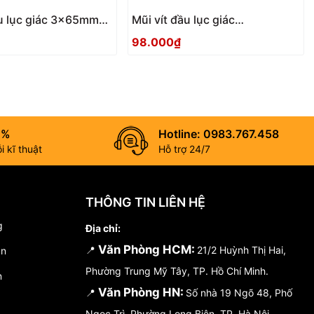
ầu lục giác 3x65mm
Mũi vít đầu lục giác
5 Anex
2.5x100mm ACHX-2510 Anex
98.000₫
0%
Hotline: 0983.767.458
 kĩ thuật
Hỗ trợ 24/7
THÔNG TIN LIÊN HỆ
g
Địa chỉ:
Văn Phòng HCM:
📍
21/2 Huỳnh Thị Hai,
án
Phường Trung Mỹ Tây, TP. Hồ Chí Minh.
n
Văn Phòng HN:
📍
Số nhà 19 Ngõ 48, Phố
Ngọc Trì, Phường Long Biên, TP. Hà Nội.