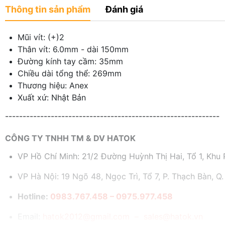
Thông tin sản phẩm
Đánh giá
Mũi vít: (+)2
Thân vít: 6.0mm - dài 150mm
Đường kính tay cầm: 35mm
Chiều dài tổng thể: 269mm
Thương hiệu: Anex
Xuất xứ: Nhật Bản
-------------------------------------------------------------
CÔNG TY TNHH TM & DV HATOK
VP Hồ Chí Minh: 21/2 Đường Huỳnh Thị Hai, Tổ 1, Khu P
VP Hà Nội: 19 Ngõ 48, Ngọc Trì, Tổ 7, P. Thạch Bàn, Q.
Hotline:
0983.767.458 – 0975.977.458
Email:
hatok2012@gmail.com – sales@hatok.vn