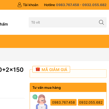
Tài khoản
Hotline
0983.767.458 - 0932.055.682
g
phẩm
80+2x150
MÃ GIẢM GIÁ
Tư vấn mua hàng
0983.767.458
0932.055.682