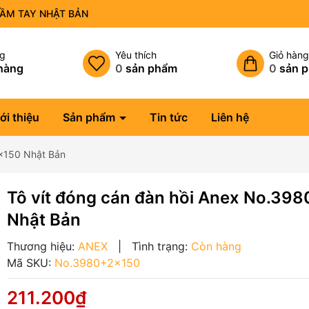
CẦM TAY NHẬT BẢN
ng
Yêu thích
Giỏ hàn
hàng
0
sản phẩm
0
sản 
ới thiệu
Sản phẩm
Tin tức
Liên hệ
2x150 Nhật Bản
Tô vít đóng cán đàn hồi Anex No.39
Nhật Bản
Thương hiệu:
ANEX
|
Tình trạng:
Còn hàng
Mã SKU:
No.3980+2x150
211.200₫