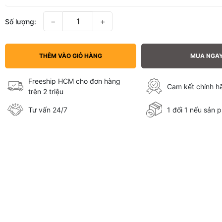
−
+
Số lượng:
THÊM VÀO GIỎ HÀNG
MUA NGA
Freeship HCM cho đơn hàng
Cam kết chính 
trên 2 triệu
Tư vấn 24/7
1 đổi 1 nếu sản p