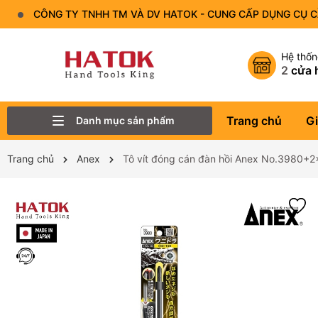
CÔNG TY TNHH TM VÀ DV HATOK - CUNG CẤP DỤNG CỤ 
Hệ thố
2
cửa 
Trang chủ
Gi
Danh mục sản phẩm
Thiết Bị Đo - Dụng cụ đo
Lục Giác
Tô Vít - Mũi Vít
Bộ Dụng Cụ
Đầu Tuýp (Đầu Khẩu)
Tay Vặn
Mỏ Lết
Cờ Lê
Trang chủ
Anex
Tô vít đóng cán đàn hồi Anex No.3980+