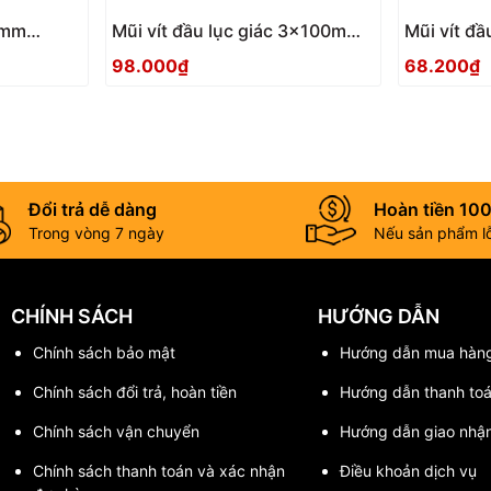
 3mm
Mũi vít đầu lục giác 3x100mm
Mũi vít đ
ACHX-3010 Anex
ACHX-306
98.000₫
68.200₫
Đổi trả dễ dàng
Hoàn tiền 10
Trong vòng 7 ngày
Nếu sản phẩm lỗi
CHÍNH SÁCH
HƯỚNG DẪN
Chính sách bảo mật
Hướng dẫn mua hàn
Chính sách đổi trả, hoàn tiền
Hướng dẫn thanh to
Chính sách vận chuyển
Hướng dẫn giao nhậ
Chính sách thanh toán và xác nhận
Điều khoản dịch vụ