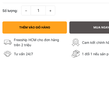
−
+
Số lượng:
THÊM VÀO GIỎ HÀNG
MUA NGA
Freeship HCM cho đơn hàng
Cam kết chính 
trên 2 triệu
Tư vấn 24/7
1 đổi 1 nếu sản p