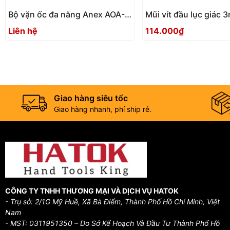
Bộ vặn ốc đa năng Anex AOA-
Mũi vít đầu lục giác
17S1 Nhật Bản
ACHX-3015 Anex
Liên hệ
114.000₫
Giao hàng siêu tốc
Giao hàng nhanh, phí ship rẻ.
CÔNG TY TNHH THƯƠNG MẠI VÀ DỊCH VỤ HATOK
- Trụ sở: 2/1G Mỹ Huề, Xã Bà Điểm, Thành Phố Hồ Chí Minh, Việt
Nam
- MST: 0311951350 – Do Sở Kế Hoạch Và Đầu Tư Thành Phố Hồ