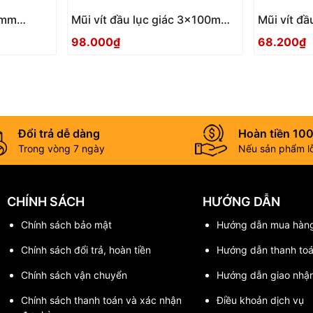
 3mm
Mũi vít đầu lục giác 3x100mm
Mũi vít đ
ACHX-3010 Anex
ACHX-306
98.000₫
68.200₫
Đổi trả dễ dàng
Hoàn tiền 10
Trong vòng 7 ngày
Nếu sản phẩm lỗi
CHÍNH SÁCH
HƯỚNG DẪN
Chính sách bảo mật
Hướng dẫn mua hàn
Chính sách đổi trả, hoàn tiền
Hướng dẫn thanh to
Chính sách vận chuyển
Hướng dẫn giao nhậ
Chính sách thanh toán và xác nhận
Điều khoản dịch vụ