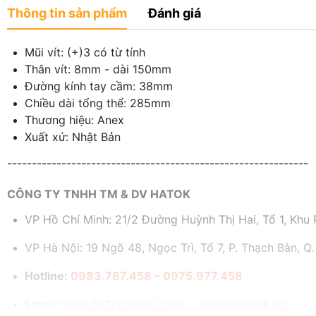
Thông tin sản phẩm
Đánh giá
Mũi vít: (+)3 có từ tính
Thân vít: 8mm - dài 150mm
Đường kính tay cầm: 38mm
Chiều dài tổng thể: 285mm
Thương hiệu: Anex
Xuất xứ: Nhật Bản
-------------------------------------------------------------
CÔNG TY TNHH TM & DV HATOK
VP Hồ Chí Minh: 21/2 Đường Huỳnh Thị Hai, Tổ 1, Khu P
VP Hà Nội: 19 Ngõ 48, Ngọc Trì, Tổ 7, P. Thạch Bàn, Q.
Hotline:
0983.767.458 – 0975.977.458
Email:
hatok2012@gmail.com – sales@hatok.vn