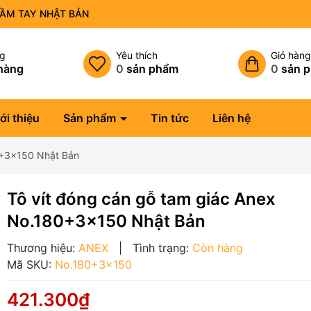
CẦM TAY NHẬT BẢN
ng
Yêu thích
Giỏ hàn
hàng
0
sản phẩm
0
sản 
ới thiệu
Sản phẩm
Tin tức
Liên hệ
0+3x150 Nhật Bản
Tô vít đóng cán gỗ tam giác Anex
No.180+3x150 Nhật Bản
Thương hiệu:
ANEX
|
Tình trạng:
Còn hàng
Mã SKU:
No.180+3x150
421.300₫