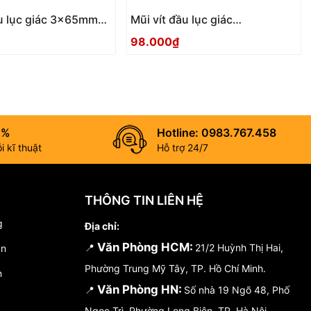
ầu lục giác 3x65mm
Mũi vít đầu lục giác
5 Anex
2.5x100mm ACHX-2510 Anex
98.000₫
0%
Hotline: 0983.767.458
 kĩ thuật
Hỗ trợ 24/7
THÔNG TIN LIÊN HỆ
g
Địa chỉ:
Văn Phòng HCM:
📍
21/2 Huỳnh Thị Hai,
án
Phường Trung Mỹ Tây, TP. Hồ Chí Minh.
n
Văn Phòng HN:
📍
Số nhà 19 Ngõ 48, Phố
Ngọc Trì, Phường Long Biên, TP. Hà Nội.