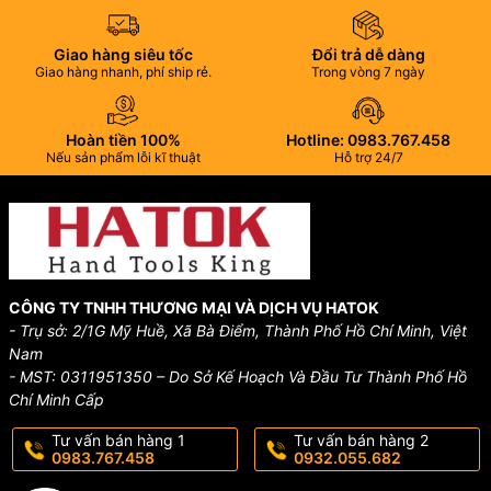
VP Hồ Chí Minh: 21/2 Đường Huỳnh Thị Hai, Tổ 1, Khu
Phố 8, P. Tân Chánh Hiệp, Q.12, Hồ Chí Minh.
Giao hàng siêu tốc
Đổi trả dễ dàng
Giao hàng nhanh, phí ship rẻ.
Trong vòng 7 ngày
VP Hà Nội: 19 Ngõ 48, Ngọc Trì, Tổ 7, P. Thạch Bàn,
Q. Long Biên, Hà Nội.
Hoàn tiền 100%
Hotline: 0983.767.458
Hotline:
0983.767.458 – 0932.055.682
Nếu sản phẩm lỗi kĩ thuật
Hỗ trợ 24/7
Email:
hatok2012@gmail.com – info@hatok.vn
Hashtags:
#Anex #TovitHoaThi #No3543 #DungCuNhat
#HatokTools
CÔNG TY TNHH THƯƠNG MẠI VÀ DỊCH VỤ HATOK
- Trụ sở: 2/1G Mỹ Huề, Xã Bà Điểm, Thành Phố Hồ Chí Minh, Việt
Nam
- MST: 0311951350 – Do Sở Kế Hoạch Và Đầu Tư Thành Phố Hồ
Chí Minh Cấp
Tư vấn bán hàng 1
Tư vấn bán hàng 2
0983.767.458
0932.055.682