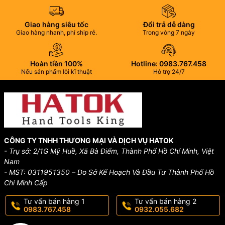
Giao hàng siêu tốc
Đổi trả dễ dàng
Giao hàng nhanh, phí ship rẻ.
Trong vòng 7 ngày
Hoàn tiền 100%
Hotline: 0983.767.458
Nếu sản phẩm lỗi kĩ thuật
Hỗ trợ 24/7
CÔNG TY TNHH THƯƠNG MẠI VÀ DỊCH VỤ HATOK
- Trụ sở: 2/1G Mỹ Huề, Xã Bà Điểm, Thành Phố Hồ Chí Minh, Việt
Nam
- MST: 0311951350 – Do Sở Kế Hoạch Và Đầu Tư Thành Phố Hồ
Chí Minh Cấp
Tư vấn bán hàng 1
Tư vấn bán hàng 2
0983.767.458
0932.055.682