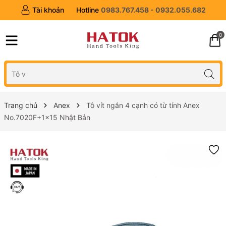
Tài khoản
Hotline
0983.767.458 - 0932.055.682
0
Trang chủ
Anex
Tô vít ngắn 4 cạnh có từ tính Anex
No.7020F+1x15 Nhật Bản