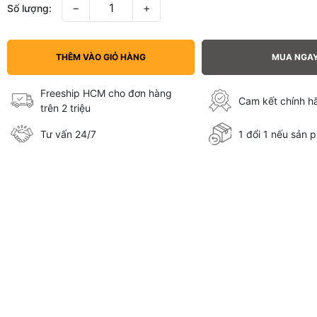
−
+
Số lượng:
THÊM VÀO GIỎ HÀNG
MUA NGA
Freeship HCM cho đơn hàng
Cam kết chính 
trên 2 triệu
Tư vấn 24/7
1 đổi 1 nếu sản p