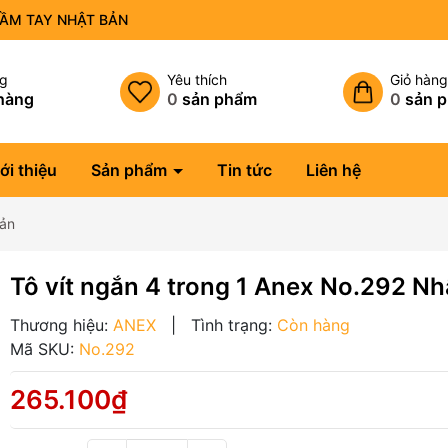
CẦM TAY NHẬT BẢN
ng
Yêu thích
Giỏ hàn
hàng
0
sản phẩm
0
sản 
ới thiệu
Sản phẩm
Tin tức
Liên hệ
Bản
Tô vít ngắn 4 trong 1 Anex No.292 Nh
Thương hiệu:
ANEX
|
Tình trạng:
Còn hàng
Mã SKU:
No.292
265.100₫