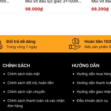
 3mm
Mũi vít đầu lục giác 3x100mm
Mũi vít đ
ACHX-3010 Anex
ACHX-306
98.000₫
68.200₫
Đổi trả dễ dàng
Hoàn tiền 10
Trong vòng 7 ngày
Nếu sản phẩm lỗi
CHÍNH SÁCH
HƯỚNG DẪN
Chính sách bảo mật
Hướng dẫn mua hàn
Chính sách đổi trả, hoàn tiền
Hướng dẫn thanh to
Chính sách vận chuyển
Hướng dẫn giao nhậ
Chính sách thanh toán và xác nhận
Điều khoản dịch vụ
đơn hàng