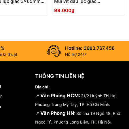
ầu lục giác 3x65mm
Mũi vít đầu lục giác
5 Anex
2.5x100mm ACHX-2510 Anex
98.000₫
0%
Hotline: 0983.767.458
 kĩ thuật
Hỗ trợ 24/7
THÔNG TIN LIÊN HỆ
g
Địa chỉ:
Văn Phòng HCM:
📍
21/2 Huỳnh Thị Hai,
án
Phường Trung Mỹ Tây, TP. Hồ Chí Minh.
n
Văn Phòng HN:
📍
Số nhà 19 Ngõ 48, Phố
Ngọc Trì, Phường Long Biên, TP. Hà Nội.