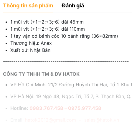
Thông tin sản phẩm
Đánh giá
1 mũi vít (+1;+2;+3;-6) dài 45mm
1 mũi vít (+1;+2;+3;-6) dài 110mm
1 tay vặn có bánh cóc 10 bánh răng (36x82mm)
Thương hiệu: Anex
Xuất xứ: Nhật Bản
-------------------------------------------------------------
CÔNG TY TNHH TM & DV HATOK
VP Hồ Chí Minh: 21/2 Đường Huỳnh Thị Hai, Tổ 1, Khu P
VP Hà Nội: 19 Ngõ 48, Ngọc Trì, Tổ 7, P. Thạch Bàn, Q.
Hotline:
0983.767.458 – 0975.977.458
Email:
hatok2012@gmail.com – sales@hatok.vn