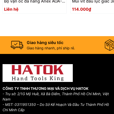
Bộ vặn ốc đa năng Anex AOA-
Mũi vít đầu lục giác
17S1 Nhật Bản
ACHX-3015 Anex
Liên hệ
114.000₫
Giao hàng siêu tốc
Giao hàng nhanh, phí ship rẻ.
CÔNG TY TNHH THƯƠNG MẠI VÀ DỊCH VỤ HATOK
- Trụ sở: 2/1G Mỹ Huề, Xã Bà Điểm, Thành Phố Hồ Chí Minh, Việt
Nam
- MST: 0311951350 – Do Sở Kế Hoạch Và Đầu Tư Thành Phố Hồ
Chí Minh Cấp