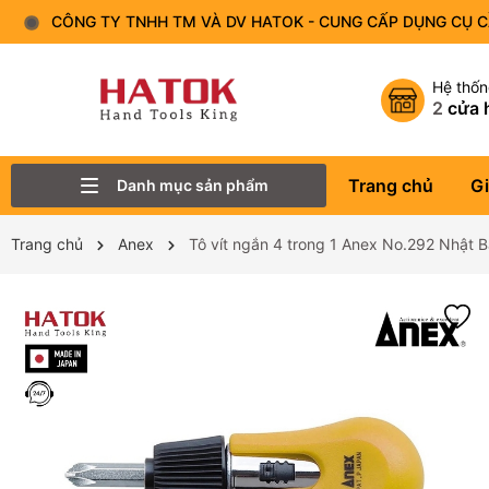
CÔNG TY TNHH TM VÀ DV HATOK - CUNG CẤP DỤNG CỤ 
Hệ thố
2
cửa 
Trang chủ
Gi
Danh mục sản phẩm
Thiết Bị Đo - Dụng cụ đo
Lục Giác
Tô Vít - Mũi Vít
Bộ Dụng Cụ
Đầu Tuýp (Đầu Khẩu)
Tay Vặn
Mỏ Lết
Cờ Lê
Trang chủ
Anex
Tô vít ngắn 4 trong 1 Anex No.292 Nhật 