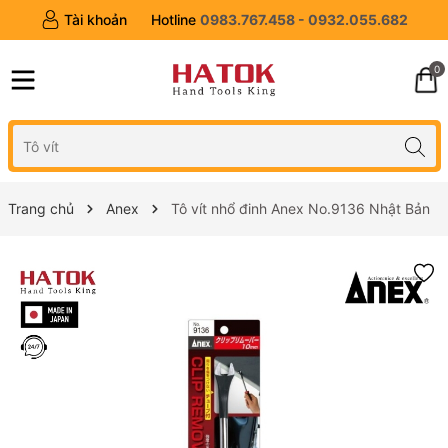
Tài khoản
Hotline
0983.767.458 - 0932.055.682
0
Trang chủ
Anex
Tô vít nhổ đinh Anex No.9136 Nhật Bản