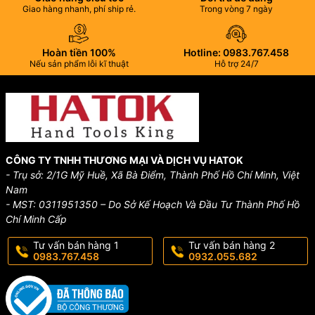
Giao hàng nhanh, phí ship rẻ.
Trong vòng 7 ngày
Hoàn tiền 100%
Hotline: 0983.767.458
Nếu sản phẩm lỗi kĩ thuật
Hỗ trợ 24/7
CÔNG TY TNHH THƯƠNG MẠI VÀ DỊCH VỤ HATOK
- Trụ sở: 2/1G Mỹ Huề, Xã Bà Điểm, Thành Phố Hồ Chí Minh, Việt
Nam
- MST: 0311951350 – Do Sở Kế Hoạch Và Đầu Tư Thành Phố Hồ
Chí Minh Cấp
Tư vấn bán hàng 1
Tư vấn bán hàng 2
0983.767.458
0932.055.682