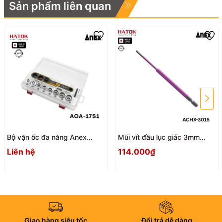
Sản phẩm liên quan
Bộ vặn ốc đa năng Anex
Mũi vít đầu lục giác 3mm
AOA-17S1 Nhật Bản
ACHX-3015 Anex
Liên hệ
114.000₫
Giao hàng siêu tốc
Đổi trả dễ dàng