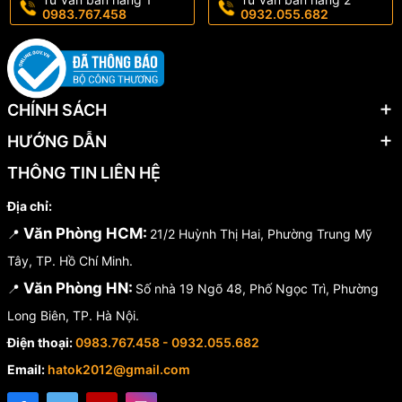
0983.767.458
0932.055.682
CHÍNH SÁCH
HƯỚNG DẪN
THÔNG TIN LIÊN HỆ
Địa chỉ:
Văn Phòng HCM:
📍
21/2 Huỳnh Thị Hai, Phường Trung Mỹ
Tây, TP. Hồ Chí Minh.
Văn Phòng HN:
📍
Số nhà 19 Ngõ 48, Phố Ngọc Trì, Phường
Long Biên, TP. Hà Nội.
Điện thoại:
0983.767.458 - 0932.055.682
Email:
hatok2012@gmail.com