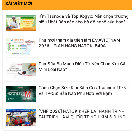
BÀI VIẾT MỚI
Kìm Tsunoda và Top Kogyo: Nên chọn thương
hiệu Nhật Bản nào cho bộ đồ nghề của bạn?
Thư mời tham gia triển lãm EMAVIETNAM
2026 - GIAN HÀNG HATOK: B40A
Thợ Sửa Bo Mạch Điện Tử Nên Chọn Kìm Cắt
Mini Loại Nào?
Cách Chọn Size Kìm Bấm Cos Tsunoda TP-5
Và TP-5S: Bản Nào Phù Hợp Với Bạn?
[VHF 2026] HATOK KHÉP LẠI HÀNH TRÌNH
TẠI TRIỂN LÃM QUỐC TẾ NGŨ KIM & DỤNG
CỤ PHỤ TRỢ VIỆT NAM