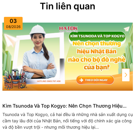
Tin liên quan
03
08/2026
Kìm Tsunoda Và Top Kogyo: Nên Chọn Thương Hiệu
Nhật Bản Nào Cho Bộ Đồ Nghề Của Bạn?
Tsunoda và Top​ Kogyo, cả hai đều là những nhà sản xuất dụng cụ
cầm tay lâu đời của Nhật Bản, nổi tiếng với độ chính xác gia công
và độ bền vượt trội - nhưng mỗi thương hiệu lại...