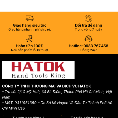
Giao hàng siêu tốc
Đổi trả dễ dàng
Giao hàng nhanh, phí ship rẻ.
Trong vòng 7 ngày
Hoàn tiền 100%
Hotline: 0983.767.458
Nếu sản phẩm lỗi kĩ thuật
Hỗ trợ 24/7
CÔNG TY TNHH THƯƠNG MẠI VÀ DỊCH VỤ HATOK
- Trụ sở: 2/1G Mỹ Huề, Xã Bà Điểm, Thành Phố Hồ Chí Minh, Việt
Nam
- MST: 0311951350 – Do Sở Kế Hoạch Và Đầu Tư Thành Phố Hồ
Chí Minh Cấp
Tư vấn bán hàng 1
Tư vấn bán hàng 2