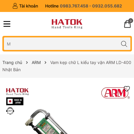
Tài khoản
Hotline
0983.767.458 - 0932.055.682
0
Trang chủ
ARM
Vam kẹp chữ L kiểu tay vặn ARM LD-400
Nhật Bản