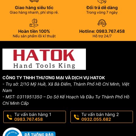
Giao hàng siêu tốc
Đổi trả dễ dàng
Giao hàng nhanh, phí ship rẻ.
Trong vòng 7 ngày
Hoàn tiền 100%
Hotline: 0983.767.458
Nếu sản phẩm lỗi kĩ thuật
Hỗ trợ 24/7
CÔNG TY TNHH THƯƠNG MẠI VÀ DỊCH VỤ HATOK
- Trụ sở: 2/1G Mỹ Huề, Xã Bà Điểm, Thành Phố Hồ Chí Minh, Việt
Nam
- MST: 0311951350 – Do Sở Kế Hoạch Và Đầu Tư Thành Phố Hồ
Chí Minh Cấp
Tư vấn bán hàng 1
Tư vấn bán hàng 2
0983.767.458
0932.055.682