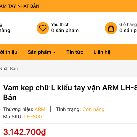
CẦM TAY NHẬT BẢN
ng
Yêu thích
Giỏ hàn
hàng
0
sản phẩm
0
sản 
ới thiệu
Sản phẩm
Tin tức
Liên hệ
Nhật Bản
Vam kẹp chữ L kiểu tay vặn ARM LH-
Bản
Thương hiệu:
ARM
|
Tình trạng:
Còn hàng
Mã SKU:
LH-800
3.142.700₫