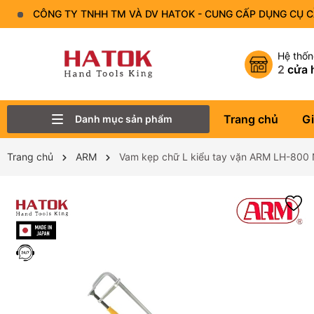
CÔNG TY TNHH TM VÀ DV HATOK - CUNG CẤP DỤNG CỤ 
Hệ thố
2
cửa 
Trang chủ
Gi
Danh mục sản phẩm
Thiết Bị Đo - Dụng cụ đo
Lục Giác
Tô Vít - Mũi Vít
Bộ Dụng Cụ
Đầu Tuýp (Đầu Khẩu)
Tay Vặn
Mỏ Lết
Cờ Lê
Trang chủ
ARM
Vam kẹp chữ L kiểu tay vặn ARM LH-800 