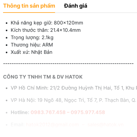
Thông tin sản phẩm
Đánh giá
Khả năng kẹp giữ: 800x120mm
Kích thước thân: 21.4x10.4mm
Trọng lượng: 2.1kg
Thương hiệu: ARM
Xuất xứ: Nhật Bản
-------------------------------------------------------------
CÔNG TY TNHH TM & DV HATOK
VP Hồ Chí Minh: 21/2 Đường Huỳnh Thị Hai, Tổ 1, Khu P
VP Hà Nội: 19 Ngõ 48, Ngọc Trì, Tổ 7, P. Thạch Bàn, Q.
Hotline:
0983.767.458 – 0975.977.458
Email:
hatok2012@gmail.com – sales@hatok.vn