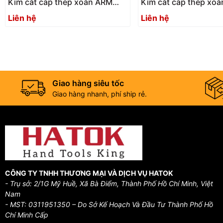
Kìm cắt cáp thép xoắn ARM
Kìm cắt cáp thép xo
RC-450
RC-200
Liên hệ
Liên hệ
Giao hàng siêu tốc
Giao hàng nhanh, phí ship rẻ.
CÔNG TY TNHH THƯƠNG MẠI VÀ DỊCH VỤ HATOK
- Trụ sở: 2/1G Mỹ Huề, Xã Bà Điểm, Thành Phố Hồ Chí Minh, Việt
Nam
- MST: 0311951350 – Do Sở Kế Hoạch Và Đầu Tư Thành Phố Hồ
Chí Minh Cấp