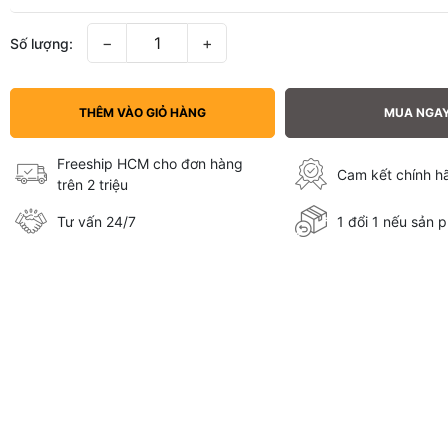
−
+
Số lượng:
THÊM VÀO GIỎ HÀNG
MUA NGA
Freeship HCM cho đơn hàng
Cam kết chính 
trên 2 triệu
Tư vấn 24/7
1 đổi 1 nếu sản p