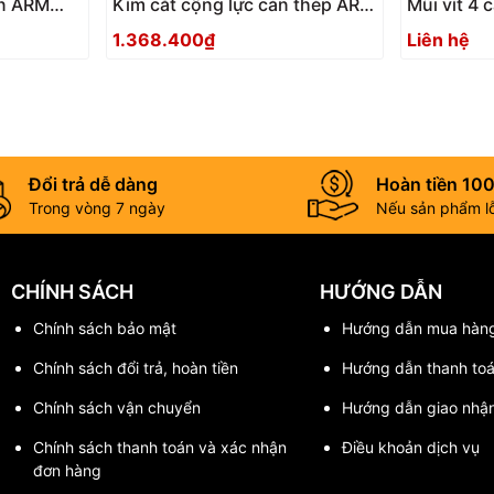
ắn ARM
Kìm cắt cộng lực cán thép ARM
Mũi vít 4 
BC-450
ANEX AKL
1.368.400₫
Liên hệ
Đổi trả dễ dàng
Hoàn tiền 10
Trong vòng 7 ngày
Nếu sản phẩm lỗi
CHÍNH SÁCH
HƯỚNG DẪN
Chính sách bảo mật
Hướng dẫn mua hàn
Chính sách đổi trả, hoàn tiền
Hướng dẫn thanh to
Chính sách vận chuyển
Hướng dẫn giao nhậ
Chính sách thanh toán và xác nhận
Điều khoản dịch vụ
đơn hàng