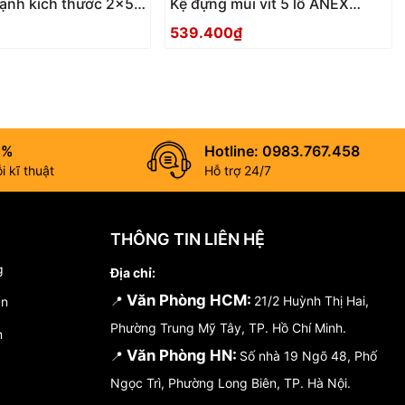
cạnh kích thước 2×53
Kệ đựng mũi vít 5 lỗ ANEX
-5P2053
ABH-05
539.400₫
0%
Hotline: 0983.767.458
 kĩ thuật
Hỗ trợ 24/7
THÔNG TIN LIÊN HỆ
g
Địa chỉ:
Văn Phòng HCM:
📍
21/2 Huỳnh Thị Hai,
án
Phường Trung Mỹ Tây, TP. Hồ Chí Minh.
n
Văn Phòng HN:
📍
Số nhà 19 Ngõ 48, Phố
Ngọc Trì, Phường Long Biên, TP. Hà Nội.