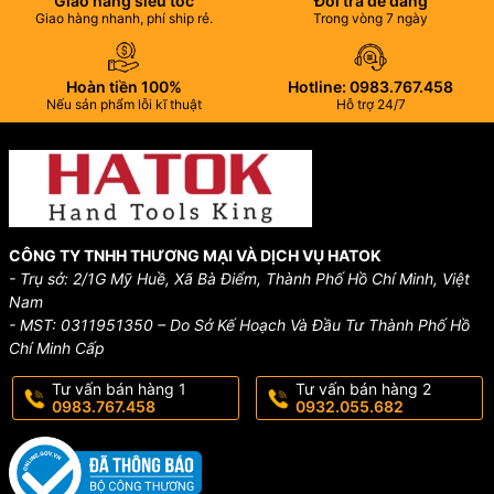
Giao hàng siêu tốc
Đổi trả dễ dàng
Giao hàng nhanh, phí ship rẻ.
Trong vòng 7 ngày
Hoàn tiền 100%
Hotline: 0983.767.458
Nếu sản phẩm lỗi kĩ thuật
Hỗ trợ 24/7
CÔNG TY TNHH THƯƠNG MẠI VÀ DỊCH VỤ HATOK
- Trụ sở: 2/1G Mỹ Huề, Xã Bà Điểm, Thành Phố Hồ Chí Minh, Việt
Nam
- MST: 0311951350 – Do Sở Kế Hoạch Và Đầu Tư Thành Phố Hồ
Chí Minh Cấp
Tư vấn bán hàng 1
Tư vấn bán hàng 2
0983.767.458
0932.055.682