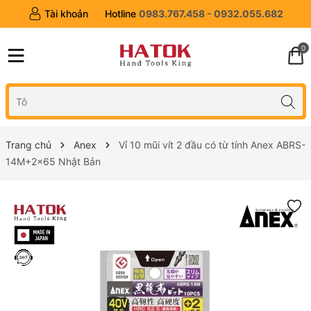
Tài khoản
Hotline
0983.767.458 - 0932.055.682
0
Trang chủ
Anex
Vỉ 10 mũi vít 2 đầu có từ tính Anex ABRS-
14M+2x65 Nhật Bản