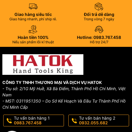
Giao hàng siêu tốc
Đổi trả dễ dàng
Giao hàng nhanh, phí ship rẻ.
Trong vòng 7 ngày
Hoàn tiền 100%
Hotline: 0983.767.458
Nếu sản phẩm lỗi kĩ thuật
Hỗ trợ 24/7
CÔNG TY TNHH THƯƠNG MẠI VÀ DỊCH VỤ HATOK
- Trụ sở: 2/1G Mỹ Huề, Xã Bà Điểm, Thành Phố Hồ Chí Minh, Việt
Nam
- MST: 0311951350 – Do Sở Kế Hoạch Và Đầu Tư Thành Phố Hồ
Chí Minh Cấp
Tư vấn bán hàng 1
Tư vấn bán hàng 2
0983.767.458
0932.055.682