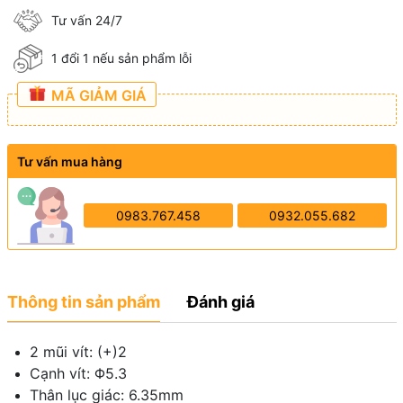
Tư vấn 24/7
1 đổi 1 nếu sản phẩm lỗi
MÃ GIẢM GIÁ
Tư vấn mua hàng
0983.767.458
0932.055.682
Thông tin sản phẩm
Đánh giá
2 mũi vít: (+)2
Cạnh vít: Φ5.3
Thân lục giác: 6.35mm