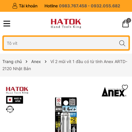
Tài khoản
Hotline
0983.767.458 - 0932.055.682
0
Trang chủ
Anex
Vỉ 2 mũi vít 1 đầu có từ tính Anex ARTD-
2120 Nhật Bản