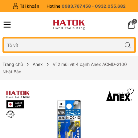
Tài khoản
Hotline
0983.767.458 - 0932.055.682
0
Trang chủ
Anex
Vỉ 2 mũi vít 4 cạnh Anex ACMD-2100
Nhật Bản