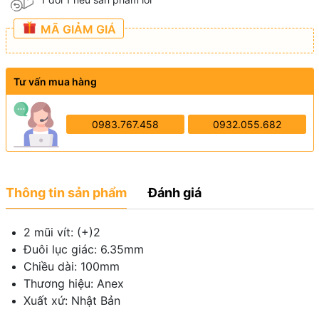
MÃ GIẢM GIÁ
Tư vấn mua hàng
0983.767.458
0932.055.682
Thông tin sản phẩm
Đánh giá
2 mũi vít: (+)2
Đuôi lục giác: 6.35mm
Chiều dài: 100mm
Thương hiệu: Anex
Xuất xứ: Nhật Bản