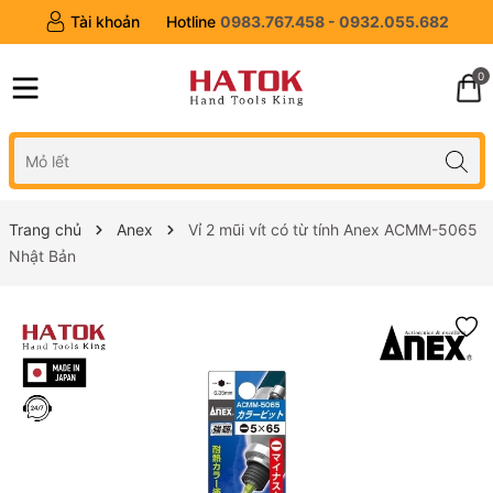
Tài khoản
Hotline
0983.767.458 - 0932.055.682
0
Trang chủ
Anex
Vỉ 2 mũi vít có từ tính Anex ACMM-5065
Nhật Bản