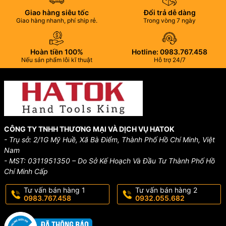
Giao hàng siêu tốc
Đổi trả dễ dàng
Giao hàng nhanh, phí ship rẻ.
Trong vòng 7 ngày
Hoàn tiền 100%
Hotline: 0983.767.458
Nếu sản phẩm lỗi kĩ thuật
Hỗ trợ 24/7
CÔNG TY TNHH THƯƠNG MẠI VÀ DỊCH VỤ HATOK
- Trụ sở: 2/1G Mỹ Huề, Xã Bà Điểm, Thành Phố Hồ Chí Minh, Việt
Nam
- MST: 0311951350 – Do Sở Kế Hoạch Và Đầu Tư Thành Phố Hồ
Chí Minh Cấp
Tư vấn bán hàng 1
Tư vấn bán hàng 2
0983.767.458
0932.055.682