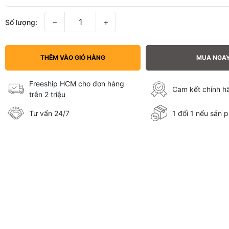
−
+
Số lượng:
THÊM VÀO GIỎ HÀNG
MUA NGA
Freeship HCM cho đơn hàng
Cam kết chính 
trên 2 triệu
Tư vấn 24/7
1 đổi 1 nếu sản p