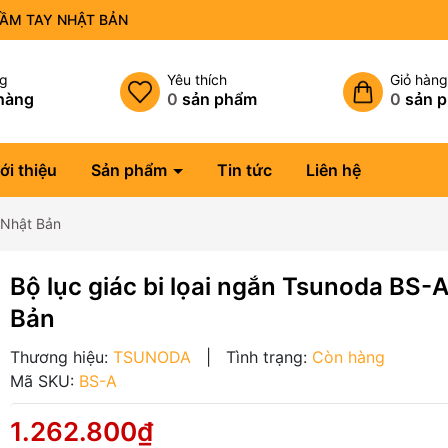
CẦM TAY NHẬT BẢN
ng
Yêu thích
Giỏ hàn
hàng
0
sản phẩm
0
sản 
ới thiệu
Sản phẩm
Tin tức
Liên hệ
A Nhật Bản
Bộ lục giác bi lọai ngắn Tsunoda BS-
Bản
Thương hiệu:
TSUNODA
|
Tình trạng:
Còn hàng
Mã SKU:
BS-A
1.262.800₫