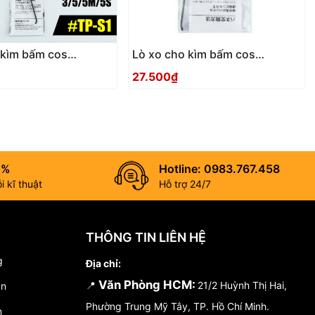
 kìm bấm cos
Lò xo cho kìm bấm cos
TSUNODA TP-S1
TSUNODA TP-S
27.500₫
0%
Hotline: 0983.767.458
 kĩ thuật
Hỗ trợ 24/7
THÔNG TIN LIÊN HỆ
g
Địa chỉ:
Văn Phòng HCM:
📍
21/2 Huỳnh Thị Hai,
án
Phường Trung Mỹ Tây, TP. Hồ Chí Minh.
n