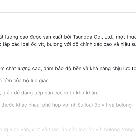
t lượng cao được sản xuất bởi Tsunoda Co., Ltd., một thư
 lắp các loại ốc vít, bulong với độ chính xác cao và hiệu su
kim chất lượng cao, đảm bảo độ bền và khả năng chịu lực tố
ộ bền của bộ lục giác
, giúp dễ dàng tiếp cận các vị trí khó khăn.
 thước khác nhau, phù hợp với nhiều loại ốc vít và bulong
ng việc vặn, xiết và tháo lắp các loại ốc vít, bulong tron