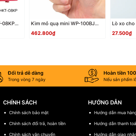
T-08KP
Kìm mỏ quạ mini WP-100BJ
Lò xo cho
Tsunoda Nhật Bản
462.800₫
27.500₫
Đổi trả dễ dàng
Hoàn tiền 10
Trong vòng 7 ngày
Nếu sản phẩm lỗi
CHÍNH SÁCH
HƯỚNG DẪN
Chính sách bảo mật
Hướng dẫn mua hàn
Chính sách đổi trả, hoàn tiền
Hướng dẫn thanh to
Chính sách vận chuyển
Hướng dẫn giao nhậ