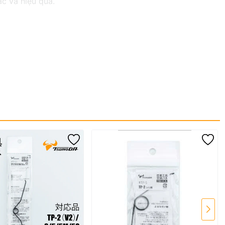
ác và hiệu quả.
tay, kìm cắt cáp xoắn, kìm cắt cáp đồng, kìm cắt cáp
 công ty.