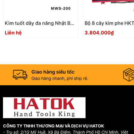
Kìm tuốt dây đa năng Nhật Bản
Bộ 8 cây kìm phe HK
Tsunoda MWS-200
Nhật Bản
Liên hệ
3.804.000₫
Giao hàng siêu tốc
Giao hàng nhanh, phí ship rẻ.
CÔNG TY TNHH THƯƠNG MẠI VÀ DỊCH VỤ HATOK
- Trụ sở: 2/1G Mỹ Huề, Xã Bà Điểm, Thành Phố Hồ Chí Minh, Việt