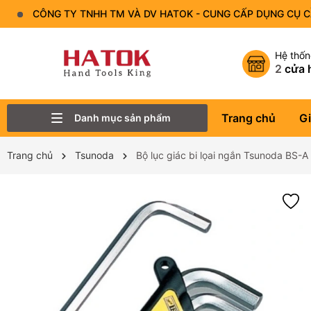
CÔNG TY TNHH TM VÀ DV HATOK - CUNG CẤP DỤNG CỤ 
Hệ thố
2
cửa 
Trang chủ
Gi
Danh mục sản phẩm
Thiết Bị Đo - Dụng cụ đo
Lục Giác
Tô Vít - Mũi Vít
Bộ Dụng Cụ
Đầu Tuýp (Đầu Khẩu)
Tay Vặn
Mỏ Lết
Cờ Lê
Trang chủ
Tsunoda
Bộ lục giác bi lọai ngắn Tsunoda BS-