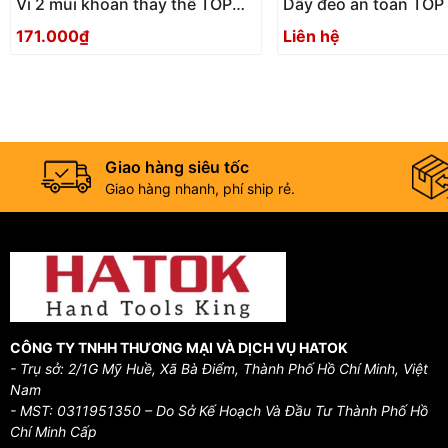
Vỉ 2 mũi khoan thay thế TOP
Dây đeo an toàn TO
KOGYO EHD-2.0D Nhật Bản
SFS - 250MV
171.000₫
Liên hệ
Giao hàng siêu tốc
Giao hàng nhanh, phí ship rẻ.
CÔNG TY TNHH THƯƠNG MẠI VÀ DỊCH VỤ HATOK
- Trụ sở: 2/1G Mỹ Huề, Xã Bà Điểm, Thành Phố Hồ Chí Minh, Việt
Nam
- MST: 0311951350 – Do Sở Kế Hoạch Và Đầu Tư Thành Phố Hồ
Chí Minh Cấp