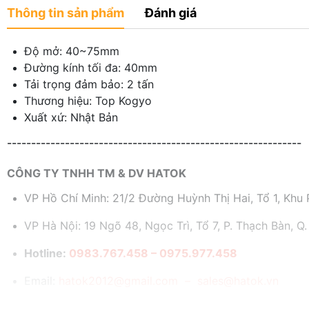
Thông tin sản phẩm
Đánh giá
Độ mở: 40~75mm
Đường kính tối đa: 40mm
Tải trọng đảm bảo: 2 tấn
Thương hiệu: Top Kogyo
Xuất xứ: Nhật Bản
-------------------------------------------------------------
CÔNG TY TNHH TM & DV HATOK
VP Hồ Chí Minh: 21/2 Đường Huỳnh Thị Hai, Tổ 1, Khu P
VP Hà Nội: 19 Ngõ 48, Ngọc Trì, Tổ 7, P. Thạch Bàn, Q.
Hotline:
0983.767.458 – 0975.977.458
Email:
hatok2012@gmail.com – sales@hatok.vn