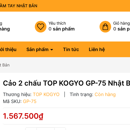
CẦM TAY NHẬT BẢN
ng
Yêu thích
Giỏ hàn
hàng
0
sản phẩm
0
sản 
ới thiệu
Sản phẩm
Tin tức
Liên hệ
t Bản
Cảo 2 chấu TOP KOGYO GP-75 Nhật 
Thương hiệu:
TOP KOGYO
|
Tình trạng:
Còn hàng
Mã SKU:
GP-75
1.567.500₫