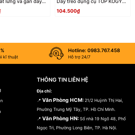
ắt lưng và gắn dây
Dây treo dụng cụ TOP KOGYO
màu đen TOP KOGYO
SFC-CSBK
₫
104.500₫
0%
Hotline: 0983.767.458
 kĩ thuật
Hỗ trợ 24/7
THÔNG TIN LIÊN HỆ
g
Địa chỉ:
Văn Phòng HCM:
📍
21/2 Huỳnh Thị Hai,
án
Phường Trung Mỹ Tây, TP. Hồ Chí Minh.
n
Văn Phòng HN:
📍
Số nhà 19 Ngõ 48, Phố
Ngọc Trì, Phường Long Biên, TP. Hà Nội.