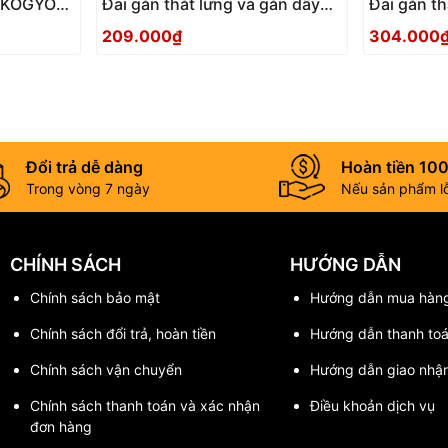
P KOGYO
Đai gắn thắt lưng và gắn dây
Đai gắn th
an toàn màu be TOP KOGYO
an toàn 
209.000₫
304.000
SFC-B
SFC-BK
Đổi trả dễ dàng
Hoàn tiền 10
Trong vòng 7 ngày
Nếu sản phẩm lỗi
CHÍNH SÁCH
HƯỚNG DẪN
Chính sách bảo mật
Hướng dẫn mua hàn
Chính sách đổi trả, hoàn tiền
Hướng dẫn thanh to
Chính sách vận chuyển
Hướng dẫn giao nhậ
Chính sách thanh toán và xác nhận
Điều khoản dịch vụ
đơn hàng