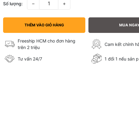
−
+
Số lượng:
THÊM VÀO GIỎ HÀNG
MUA NGA
Freeship HCM cho đơn hàng
Cam kết chính 
trên 2 triệu
Tư vấn 24/7
1 đổi 1 nếu sản p