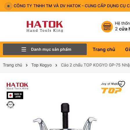
CÔNG TY TNHH TM VÀ DV HATOK - CUNG CẤP DỤNG CỤ 
Hệ thố
2
cửa 
Trang chủ
Gi
Danh mục sản phẩm
Thiết Bị Đo - Dụng cụ đo
Lục Giác
Tô Vít - Mũi Vít
Bộ Dụng Cụ
Đầu Tuýp (Đầu Khẩu)
Tay Vặn
Mỏ Lết
Cờ Lê
Trang chủ
Top Kogyo
Cảo 2 chấu TOP KOGYO GP-75 Nhậ