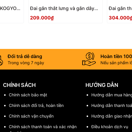
P KOGYO
Đai gắn thắt lưng và gắn dây
Đai gắn th
an toàn màu be TOP KOGYO
an toàn 
209.000₫
304.000
SFC-B
SFC-BK
Đổi trả dễ dàng
Hoàn tiền 10
Trong vòng 7 ngày
Nếu sản phẩm lỗi
CHÍNH SÁCH
HƯỚNG DẪN
Chính sách bảo mật
Hướng dẫn mua hàn
Chính sách đổi trả, hoàn tiền
Hướng dẫn thanh to
Chính sách vận chuyển
Hướng dẫn giao nhậ
Chính sách thanh toán và xác nhận
Điều khoản dịch vụ