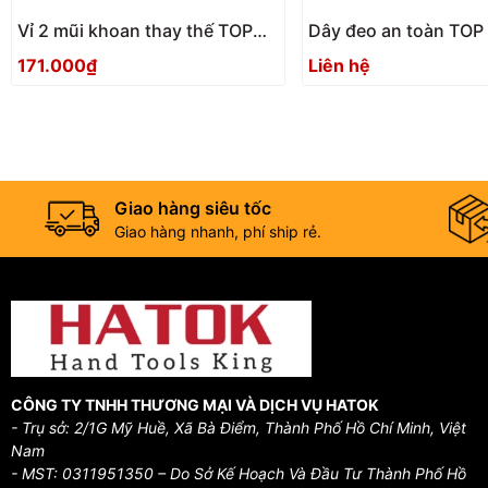
Vỉ 2 mũi khoan thay thế TOP
Dây đeo an toàn TO
KOGYO EHD-2.0D Nhật Bản
SFS - 250MV
171.000₫
Liên hệ
Giao hàng siêu tốc
Giao hàng nhanh, phí ship rẻ.
CÔNG TY TNHH THƯƠNG MẠI VÀ DỊCH VỤ HATOK
- Trụ sở: 2/1G Mỹ Huề, Xã Bà Điểm, Thành Phố Hồ Chí Minh, Việt
Nam
- MST: 0311951350 – Do Sở Kế Hoạch Và Đầu Tư Thành Phố Hồ