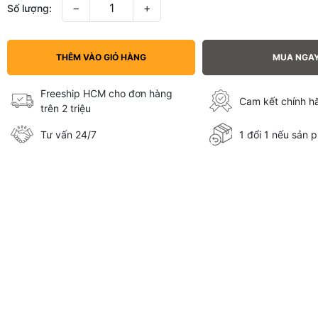
−
+
Số lượng:
THÊM VÀO GIỎ HÀNG
MUA NGA
Freeship HCM cho đơn hàng
Cam kết chính 
trên 2 triệu
Tư vấn 24/7
1 đổi 1 nếu sản p