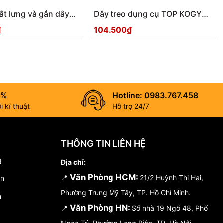
ắt lưng và gắn dây
Dây treo dụng cụ TOP KOGYO
màu đen TOP KOGYO
SFC-CSBK
₫
104.500₫
0%
Hotline: 0983.767.458
 kĩ thuật
Hỗ trợ 24/7
THÔNG TIN LIÊN HỆ
g
Địa chỉ:
Văn Phòng HCM:
📍
21/2 Huỳnh Thị Hai,
án
Phường Trung Mỹ Tây, TP. Hồ Chí Minh.
n
Văn Phòng HN:
📍
Số nhà 19 Ngõ 48, Phố
Ngọc Trì, Phường Long Biên, TP. Hà Nội.