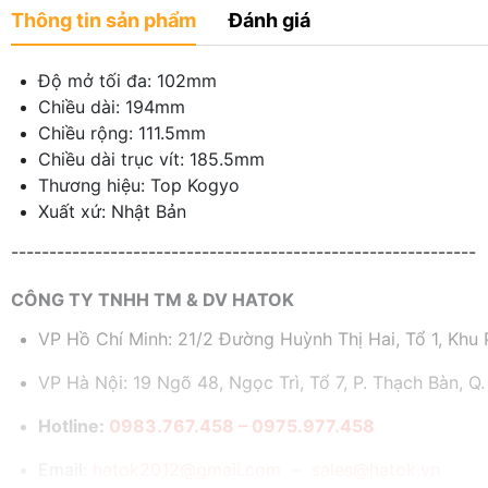
Thông tin sản phẩm
Đánh giá
Độ mở tối đa: 102mm
Chiều dài: 194mm
Chiều rộng: 111.5mm
Chiều dài trục vít: 185.5mm
Thương hiệu: Top Kogyo
Xuất xứ: Nhật Bản
-------------------------------------------------------------
CÔNG TY TNHH TM & DV HATOK
VP Hồ Chí Minh: 21/2 Đường Huỳnh Thị Hai, Tổ 1, Khu P
VP Hà Nội: 19 Ngõ 48, Ngọc Trì, Tổ 7, P. Thạch Bàn, Q.
Hotline:
0983.767.458 – 0975.977.458
Email:
hatok2012@gmail.com – sales@hatok.vn