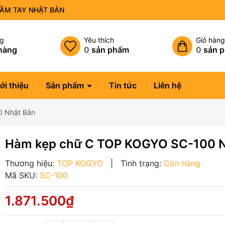
CẦM TAY NHẬT BẢN
ng
Yêu thích
Giỏ hàn
hàng
0
sản phẩm
0
sản 
ới thiệu
Sản phẩm
Tin tức
Liên hệ
 Nhật Bản
Hàm kẹp chữ C TOP KOGYO SC-100 N
Thương hiệu:
TOP KOGYO
|
Tình trạng:
Còn hàng
Mã SKU:
SC-100
1.871.500₫