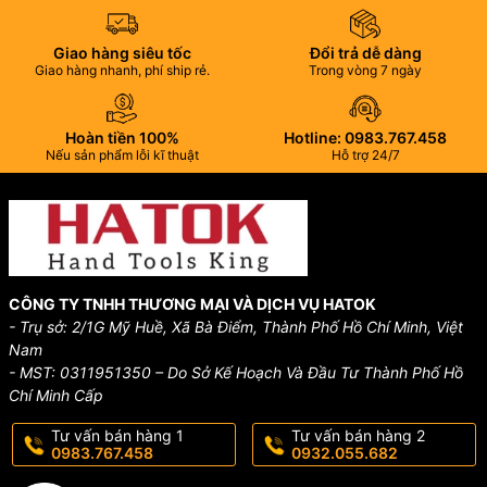
Giao hàng siêu tốc
Đổi trả dễ dàng
Giao hàng nhanh, phí ship rẻ.
Trong vòng 7 ngày
Hoàn tiền 100%
Hotline: 0983.767.458
Nếu sản phẩm lỗi kĩ thuật
Hỗ trợ 24/7
CÔNG TY TNHH THƯƠNG MẠI VÀ DỊCH VỤ HATOK
- Trụ sở: 2/1G Mỹ Huề, Xã Bà Điểm, Thành Phố Hồ Chí Minh, Việt
Nam
- MST: 0311951350 – Do Sở Kế Hoạch Và Đầu Tư Thành Phố Hồ
Chí Minh Cấp
Tư vấn bán hàng 1
Tư vấn bán hàng 2
0983.767.458
0932.055.682