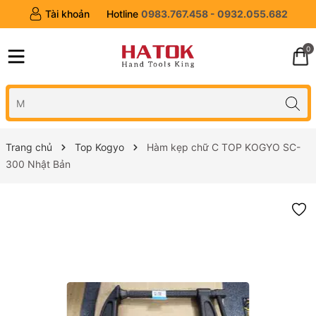
Tài khoản
Hotline
0983.767.458 - 0932.055.682
0
Trang chủ
Top Kogyo
Hàm kẹp chữ C TOP KOGYO SC-
300 Nhật Bản