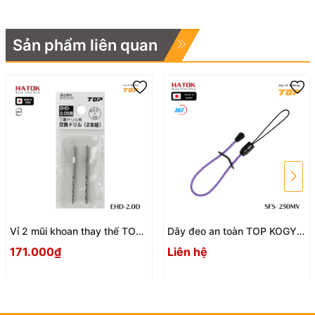
Sản phẩm liên quan
Vỉ 2 mũi khoan thay thế TOP
Dây đeo an toàn TOP KOGYO
KOGYO EHD-2.0D Nhật Bản
SFS - 250MV
171.000₫
Liên hệ