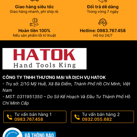
Giao hàng siêu tốc
Đổi trả dễ dàng
Giao hàng nhanh, phí ship rẻ.
Trong vòng 7 ngày
Hoàn tiền 100%
Hotline: 0983.767.458
Nếu sản phẩm lỗi kĩ thuật
Hỗ trợ 24/7
CÔNG TY TNHH THƯƠNG MẠI VÀ DỊCH VỤ HATOK
- Trụ sở: 2/1G Mỹ Huề, Xã Bà Điểm, Thành Phố Hồ Chí Minh, Việt
Nam
- MST: 0311951350 – Do Sở Kế Hoạch Và Đầu Tư Thành Phố Hồ
Chí Minh Cấp
Tư vấn bán hàng 1
Tư vấn bán hàng 2
0983.767.458
0932.055.682