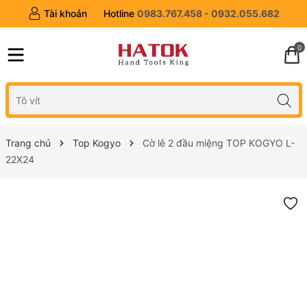
Tài khoản
Hotline
0983.767.458 - 0932.055.682
0
Trang chủ
Top Kogyo
Cờ lê 2 đầu miệng TOP KOGYO L-
22X24