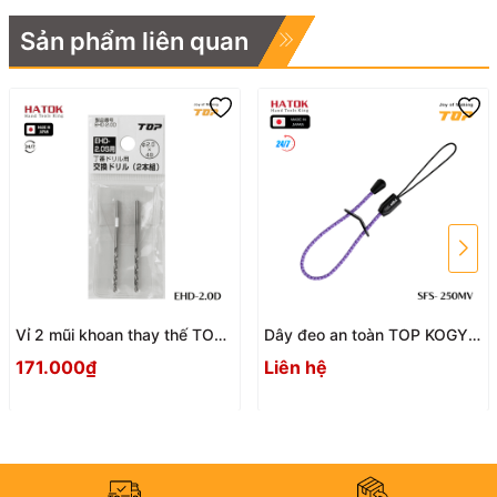
Sản phẩm liên quan
Vỉ 2 mũi khoan thay thế TOP
Dây đeo an toàn TOP KOGYO
KOGYO EHD-2.0D Nhật Bản
SFS - 250MV
171.000₫
Liên hệ