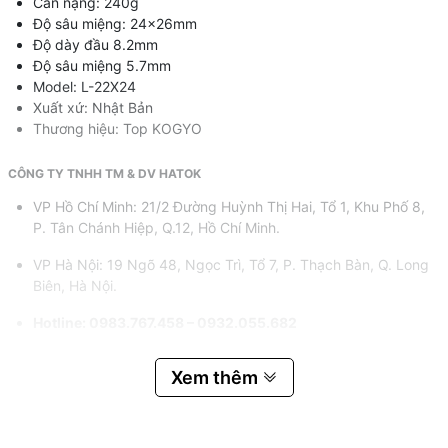
Cân nặng: 240g
Độ sâu miệng: 24x26mm
Độ dày đầu 8.2mm
Độ sâu miệng 5.7mm
Model: L-22X24
Xuất xứ: Nhật Bản
Thương hiệu: Top KOGYO
CÔNG TY TNHH TM & DV HATOK
VP Hồ Chí Minh: 21/2 Đường Huỳnh Thị Hai, Tổ 1, Khu Phố 8,
P. Tân Chánh Hiệp, Q.12, Hồ Chí Minh.
VP Hà Nội: 19 Ngõ 48, Ngọc Trì, Tổ 7, P. Thạch Bàn, Q. Long
Biên, Hà Nội.
Hotline: 0983.767.458 – 0932.055.682
Email: hatok2012@gmail.com – lucnv@hatok.vn
Xem thêm